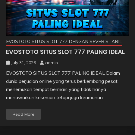
EVOSTOTO SITUS SLOT 777 DENGAN SEVER STABIL
EVOSTOTO SITUS SLOT 777 PALING IDEAL
July 31, 2026
admin
EVOSTOTO SITUS SLOT 777 PALING IDEAL Dalam
dunia perjudian online yang terus berkembang pesat,
menemukan tempat bermain yang tidak hanya
menawarkan keseruan tetapi juga keamanan
Read More