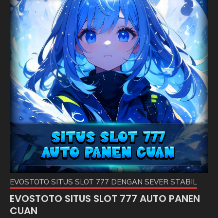
EVOSTOTO SITUS SLOT 777 DENGAN SEVER STABIL
EVOSTOTO SITUS SLOT 777 AUTO PANEN
CUAN