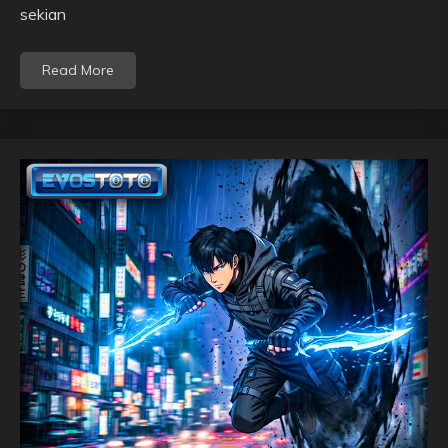
sekian
Read More