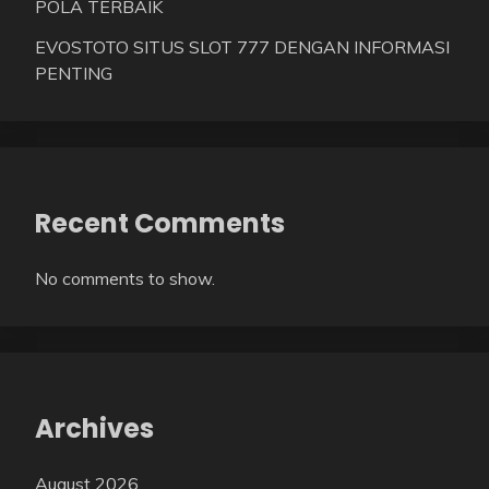
POLA TERBAIK
EVOSTOTO SITUS SLOT 777 DENGAN INFORMASI
PENTING
Recent Comments
No comments to show.
Archives
August 2026