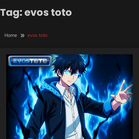
Tag:
evos toto
Home
evos toto