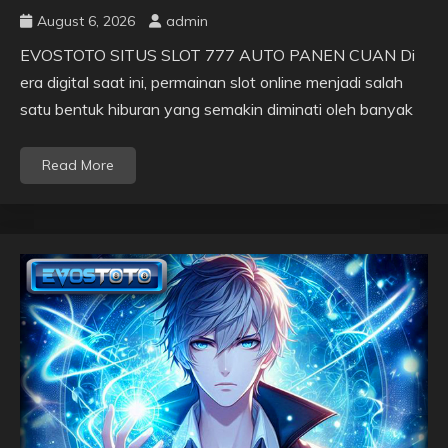
August 6, 2026
admin
EVOSTOTO SITUS SLOT 777 AUTO PANEN CUAN Di
era digital saat ini, permainan slot online menjadi salah
satu bentuk hiburan yang semakin diminati oleh banyak
Read More