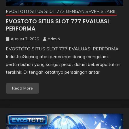
EVOSTOTO SITUS SLOT 777 DENGAN SEVER STABIL
EVOSTOTO SITUS SLOT 777 EVALUASI
PERFORMA
August 7, 2026
admin
EVOSTOTO SITUS SLOT 777 EVALUASI PERFORMA
Industri iGaming atau permainan daring mengalami
pertumbuhan yang sangat pesat dalam beberapa tahun
terakhir. Di tengah ketatnya persaingan antar
Read More