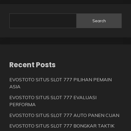
Search
Recent Posts
EVOSTOTO SITUS SLOT 777 PILIHAN PEMAIN
ASIA
EVOSTOTO SITUS SLOT 777 EVALUASI
PERFORMA
EVOSTOTO SITUS SLOT 777 AUTO PANEN CUAN
EVOSTOTO SITUS SLOT 777 BONGKAR TAKTIK