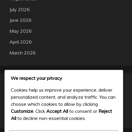
July 2026
June 2026
May 2026
April 2026
March 2026
We respect your privacy
Cookies help us improve your experience, deliver
Categories
personalized content, and analyze traffic. You can
choose which cookies to allow by clicking
EVOSTOTO SITUS SLOT 777 DENGAN SEVER
Customize
. Click
Accept All
to consent or
Reject
STABIL
All
to decline non-essential cookies.