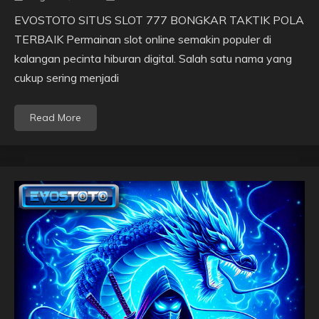
EVOSTOTO SITUS SLOT 777 BONGKAR TAKTIK POLA
TERBAIK Permainan slot online semakin populer di
kalangan pecinta hiburan digital. Salah satu nama yang
cukup sering menjadi
Read More