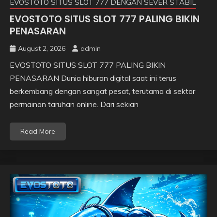
EVOSTOTO SITUS SLOT 777 DENGAN SEVER STABIL
EVOSTOTO SITUS SLOT 777 PALING BIKIN
PENASARAN
August 2, 2026
admin
EVOSTOTO SITUS SLOT 777 PALING BIKIN
PENASARAN Dunia hiburan digital saat ini terus
berkembang dengan sangat pesat, terutama di sektor
permainan taruhan online. Dari sekian
Read More