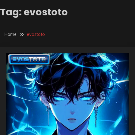
Tag:
evostoto
Home
evostoto