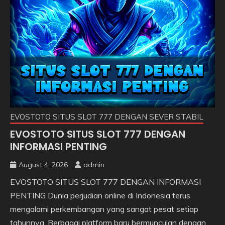
EVOSTOTO SITUS SLOT 777 DENGAN SEVER STABIL
EVOSTOTO SITUS SLOT 777 DENGAN
INFORMASI PENTING
August 4, 2026
admin
EVOSTOTO SITUS SLOT 777 DENGAN INFORMASI
PENTING Dunia perjudian online di Indonesia terus
mengalami perkembangan yang sangat pesat setiap
tahunnya. Berbagai platform baru bermunculan dengan