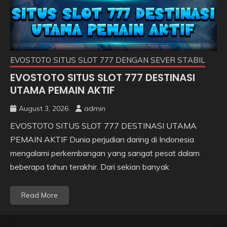
EVOSTOTO SITUS SLOT 777 DENGAN SEVER STABIL
EVOSTOTO SITUS SLOT 777 DESTINASI
UTAMA PEMAIN AKTIF
August 3, 2026
admin
EVOSTOTO SITUS SLOT 777 DESTINASI UTAMA
PEMAIN AKTIF Dunia perjudian daring di Indonesia
mengalami perkembangan yang sangat pesat dalam
beberapa tahun terakhir. Dari sekian banyak
Read More