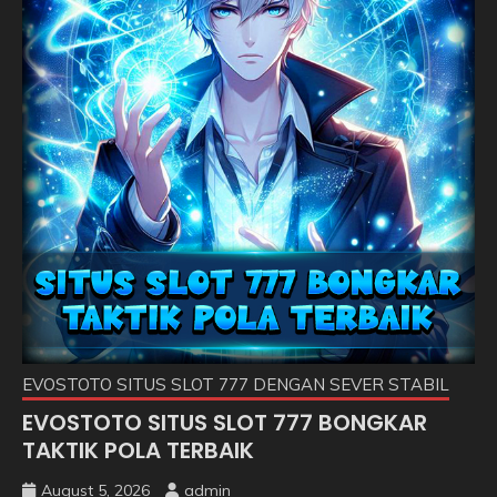
EVOSTOTO SITUS SLOT 777 DENGAN SEVER STABIL
EVOSTOTO SITUS SLOT 777 BONGKAR
TAKTIK POLA TERBAIK
August 5, 2026
admin