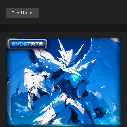
Read More