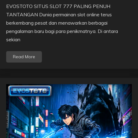
EVOSTOTO SITUS SLOT 777 PALING PENUH
TANTANGAN Dunia permainan slot online terus
berkembang pesat dan menawarkan berbagai
pengalaman baru bagi para penikmatnya. Di antara
sekian
Read More