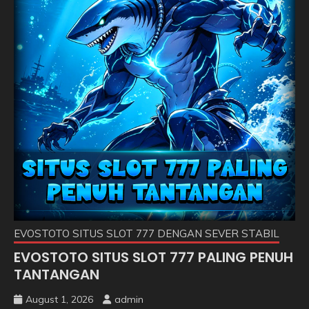
EVOSTOTO SITUS SLOT 777 DENGAN SEVER STABIL
EVOSTOTO SITUS SLOT 777 PALING PENUH
TANTANGAN
August 1, 2026
admin