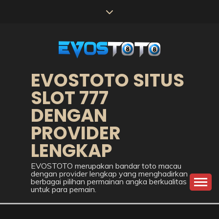
Skip
to
content
EVOSTOTO SITUS
SLOT 777
DENGAN
PROVIDER
LENGKAP
EVOSTOTO merupakan bandar toto macau
dengan provider lengkap yang menghadirkan
berbagai pilihan permainan angka berkualitas
untuk para pemain.