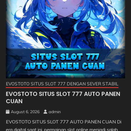
EVOSTOTO SITUS SLOT 777 DENGAN SEVER STABIL
EVOSTOTO SITUS SLOT 777 AUTO PANEN
CUAN
August 6, 2026
admin
EVOSTOTO SITUS SLOT 777 AUTO PANEN CUAN Di
era digital saat ini, permainan slot online menjadi salah