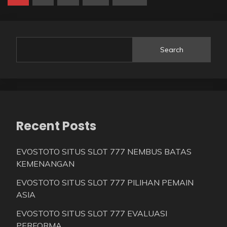
pagination
Search
Recent Posts
EVOSTOTO SITUS SLOT 777 NEMBUS BATAS
KEMENANGAN
EVOSTOTO SITUS SLOT 777 PILIHAN PEMAIN
ASIA
EVOSTOTO SITUS SLOT 777 EVALUASI
PERFORMA