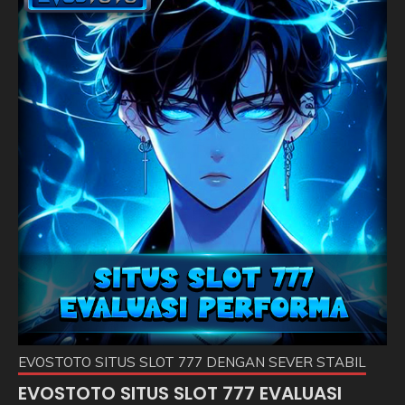
EVOSTOTO SITUS SLOT 777 DENGAN SEVER STABIL
EVOSTOTO SITUS SLOT 777 EVALUASI