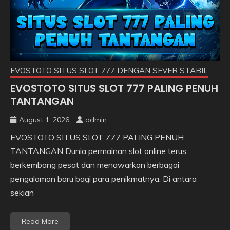
EVOSTOTO SITUS SLOT 777 DENGAN SEVER STABIL
EVOSTOTO SITUS SLOT 777 PALING PENUH
TANTANGAN
August 1, 2026
admin
EVOSTOTO SITUS SLOT 777 PALING PENUH
TANTANGAN Dunia permainan slot online terus
berkembang pesat dan menawarkan berbagai
pengalaman baru bagi para penikmatnya. Di antara
sekian
Read More