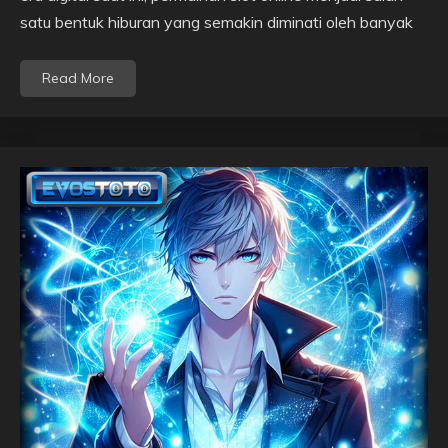
satu bentuk hiburan yang semakin diminati oleh banyak
Read More