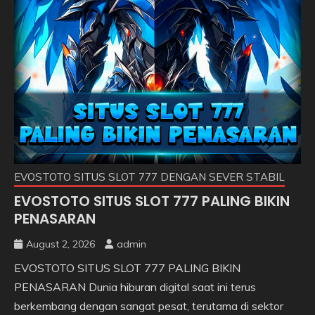
EVOSTOTO SITUS SLOT 777 DENGAN SEVER STABIL
EVOSTOTO SITUS SLOT 777 PALING BIKIN
PENASARAN
August 2, 2026
admin
EVOSTOTO SITUS SLOT 777 PALING BIKIN
PENASARAN Dunia hiburan digital saat ini terus
berkembang dengan sangat pesat, terutama di sektor