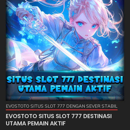
EVOSTOTO SITUS SLOT 777 DENGAN SEVER STABIL
EVOSTOTO SITUS SLOT 777 DESTINASI
UTAMA PEMAIN AKTIF