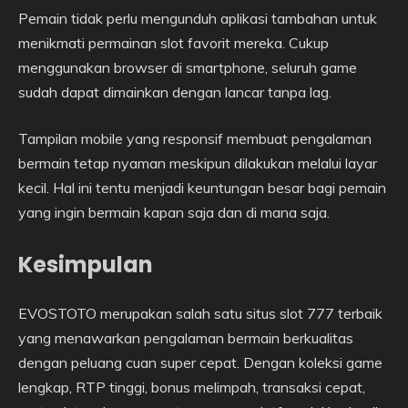
Pemain tidak perlu mengunduh aplikasi tambahan untuk
menikmati permainan slot favorit mereka. Cukup
menggunakan browser di smartphone, seluruh game
sudah dapat dimainkan dengan lancar tanpa lag.
Tampilan mobile yang responsif membuat pengalaman
bermain tetap nyaman meskipun dilakukan melalui layar
kecil. Hal ini tentu menjadi keuntungan besar bagi pemain
yang ingin bermain kapan saja dan di mana saja.
Kesimpulan
EVOSTOTO merupakan salah satu situs slot 777 terbaik
yang menawarkan pengalaman bermain berkualitas
dengan peluang cuan super cepat. Dengan koleksi game
lengkap, RTP tinggi, bonus melimpah, transaksi cepat,