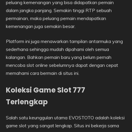
peluang kemenangan yang bisa didapatkan pemain
dalam jangka panjang. Semakin tinggi RTP sebuah
permainan, maka peluang pemain mendapatkan
kemenangan juga semakin besar.
Platform ini juga menawarkan tampilan antarmuka yang
sederhana sehingga mudah dipahami oleh semua
kalangan. Bahkan pemain baru yang belum pernah
mencoba slot online sebelumnya dapat dengan cepat
memahami cara bermain di situs ini.
Koleksi Game Slot 777
Terlengkap
Salah satu keunggulan utama EVOSTOTO adalah koleksi
game slot yang sangat lengkap. Situs ini bekerja sama