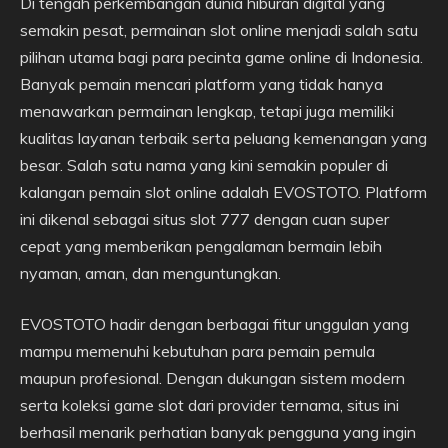
Di tengah perkembangan dunia hiburan digital yang
semakin pesat, permainan slot online menjadi salah satu
pilihan utama bagi para pecinta game online di Indonesia.
Banyak pemain mencari platform yang tidak hanya
menawarkan permainan lengkap, tetapi juga memiliki
kualitas layanan terbaik serta peluang kemenangan yang
besar. Salah satu nama yang kini semakin populer di
kalangan pemain slot online adalah EVOSTOTO. Platform
ini dikenal sebagai situs slot 777 dengan cuan super
cepat yang memberikan pengalaman bermain lebih
nyaman, aman, dan menguntungkan.
EVOSTOTO hadir dengan berbagai fitur unggulan yang
mampu memenuhi kebutuhan para pemain pemula
maupun profesional. Dengan dukungan sistem modern
serta koleksi game slot dari provider ternama, situs ini
berhasil menarik perhatian banyak pengguna yang ingin