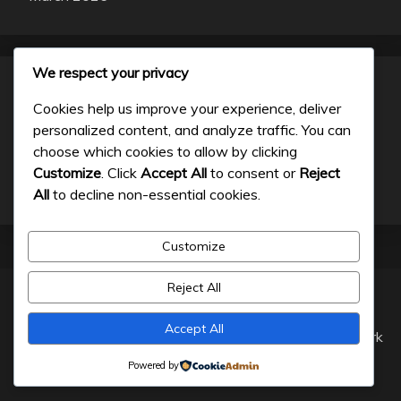
We respect your privacy
Cookies help us improve your experience, deliver
Categories
personalized content, and analyze traffic. You can
choose which cookies to allow by clicking
EVOSTOTO SITUS SLOT 777 DENGAN SEVER
Customize
. Click
Accept All
to consent or
Reject
STABIL
All
to decline non-essential cookies.
Customize
Reject All
All Rights Reserved 2026.
Accept All
Proudly powered by WordPress
|
Theme: Fairy Dark
by
Candid Themes
.
Powered by