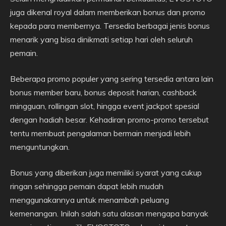
juga dikenal royal dalam memberikan bonus dan promo
kepada para membernya. Tersedia berbagai jenis bonus
menarik yang bisa dinikmati setiap hari oleh seluruh
pemain.
Beberapa promo populer yang sering tersedia antara lain
bonus member baru, bonus deposit harian, cashback
mingguan, rollingan slot, hingga event jackpot spesial
dengan hadiah besar. Kehadiran promo-promo tersebut
tentu membuat pengalaman bermain menjadi lebih
menguntungkan.
Bonus yang diberikan juga memiliki syarat yang cukup
ringan sehingga pemain dapat lebih mudah
menggunakannya untuk menambah peluang
kemenangan. Inilah salah satu alasan mengapa banyak