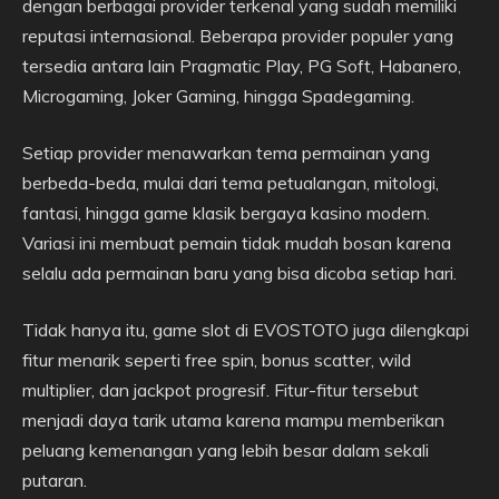
dengan berbagai provider terkenal yang sudah memiliki
reputasi internasional. Beberapa provider populer yang
tersedia antara lain Pragmatic Play, PG Soft, Habanero,
Microgaming, Joker Gaming, hingga Spadegaming.
Setiap provider menawarkan tema permainan yang
berbeda-beda, mulai dari tema petualangan, mitologi,
fantasi, hingga game klasik bergaya kasino modern.
Variasi ini membuat pemain tidak mudah bosan karena
selalu ada permainan baru yang bisa dicoba setiap hari.
Tidak hanya itu, game slot di EVOSTOTO juga dilengkapi
fitur menarik seperti free spin, bonus scatter, wild
multiplier, dan jackpot progresif. Fitur-fitur tersebut
menjadi daya tarik utama karena mampu memberikan
peluang kemenangan yang lebih besar dalam sekali
putaran.