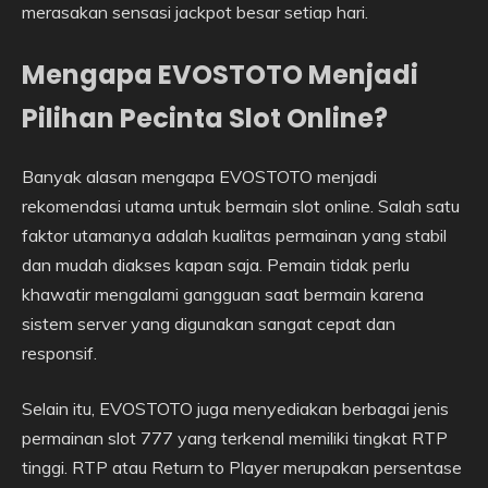
merasakan sensasi jackpot besar setiap hari.
Mengapa EVOSTOTO Menjadi
Pilihan Pecinta Slot Online?
Banyak alasan mengapa EVOSTOTO menjadi
rekomendasi utama untuk bermain slot online. Salah satu
faktor utamanya adalah kualitas permainan yang stabil
dan mudah diakses kapan saja. Pemain tidak perlu
khawatir mengalami gangguan saat bermain karena
sistem server yang digunakan sangat cepat dan
responsif.
Selain itu, EVOSTOTO juga menyediakan berbagai jenis
permainan slot 777 yang terkenal memiliki tingkat RTP
tinggi. RTP atau Return to Player merupakan persentase