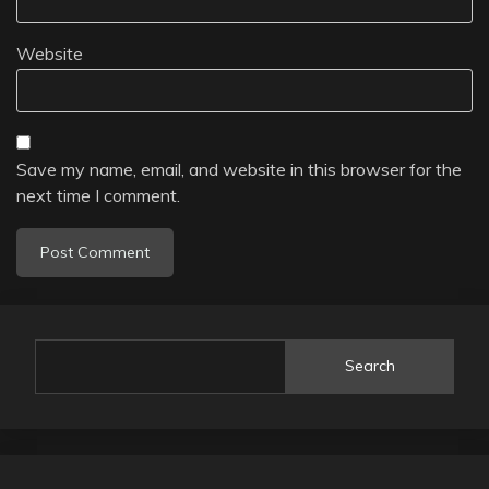
Website
Save my name, email, and website in this browser for the
next time I comment.
Search