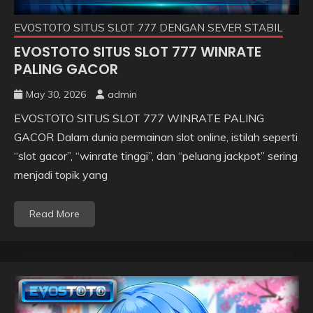
EVOSTOTO SITUS SLOT 777 DENGAN SEVER STABIL
EVOSTOTO SITUS SLOT 777 WINRATE
PALING GACOR
May 30, 2026
admin
EVOSTOTO SITUS SLOT 777 WINRATE PALING
GACOR Dalam dunia permainan slot online, istilah seperti
“slot gacor”, “winrate tinggi”, dan “peluang jackpot” sering
menjadi topik yang
Read More