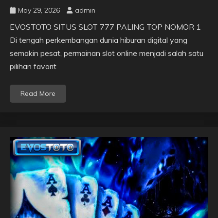
May 29, 2026
admin
EVOSTOTO SITUS SLOT 777 PALING TOP NOMOR 1
Di tengah perkembangan dunia hiburan digital yang
semakin pesat, permainan slot online menjadi salah satu
pilihan favorit
Read More