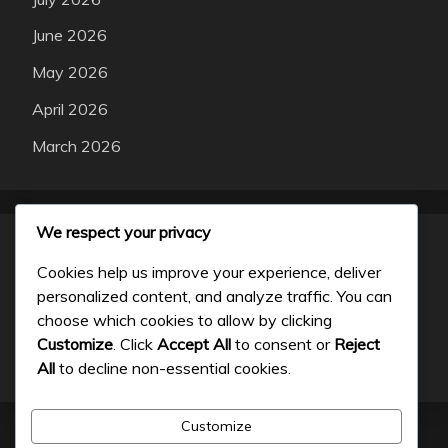
June 2026
May 2026
April 2026
March 2026
We respect your privacy
Cookies help us improve your experience, deliver
Categories
personalized content, and analyze traffic. You can
choose which cookies to allow by clicking
EVOSTOTO SITUS SLOT 777 DENGAN SEVER
Customize
. Click
Accept All
to consent or
Reject
STABIL
All
to decline non-essential cookies.
Customize