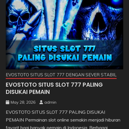
EVOSTOTO SITUS SLOT 777 DENGAN SEVER STABIL
EVOSTOTO SITUS SLOT 777 PALING
DISUKAI PEMAIN
May 28, 2026
admin
EVOSTOTO SITUS SLOT 777 PALING DISUKAI
PEMAIN Permainan slot online semakin menjadi hiburan
favorit bagi banyak pemain di Indonesia. Berbagai