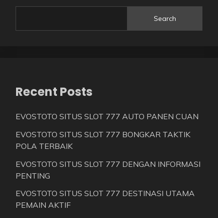
Search
Recent Posts
EVOSTOTO SITUS SLOT 777 AUTO PANEN CUAN
EVOSTOTO SITUS SLOT 777 BONGKAR TAKTIK
POLA TERBAIK
EVOSTOTO SITUS SLOT 777 DENGAN INFORMASI
PENTING
EVOSTOTO SITUS SLOT 777 DESTINASI UTAMA
PEMAIN AKTIF