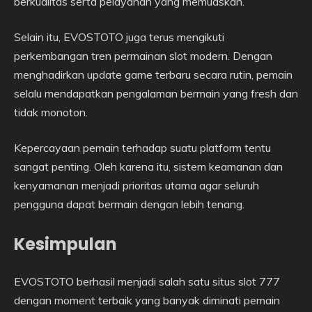
berkualitas serta pelayanan yang memuaskan.
Selain itu, EVOSTOTO juga terus mengikuti
perkembangan tren permainan slot modern. Dengan
menghadirkan update game terbaru secara rutin, pemain
selalu mendapatkan pengalaman bermain yang fresh dan
tidak monoton.
Kepercayaan pemain terhadap suatu platform tentu
sangat penting. Oleh karena itu, sistem keamanan dan
kenyamanan menjadi prioritas utama agar seluruh
pengguna dapat bermain dengan lebih tenang.
Kesimpulan
EVOSTOTO berhasil menjadi salah satu situs slot 777
dengan moment terbaik yang banyak diminati pemain