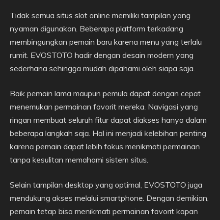
Tidak semua situs slot online memiliki tampilan yang
nyaman digunakan. Beberapa platform terkadang
membingungkan pemain baru karena menu yang terlalu
rumit. EVOSTOTO hadir dengan desain modern yang
sederhana sehingga mudah dipahami oleh siapa saja.
Baik pemain lama maupun pemula dapat dengan cepat
menemukan permainan favorit mereka. Navigasi yang
ringan membuat seluruh fitur dapat diakses hanya dalam
beberapa langkah saja. Hal ini menjadi kelebihan penting
karena pemain dapat lebih fokus menikmati permainan
tanpa kesulitan memahami sistem situs.
Selain tampilan desktop yang optimal, EVOSTOTO juga
mendukung akses melalui smartphone. Dengan demikian,
pemain tetap bisa menikmati permainan favorit kapan