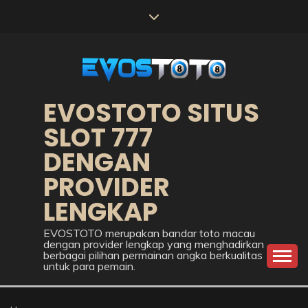
Skip
to
content
EVOSTOTO SITUS
SLOT 777
DENGAN
PROVIDER
LENGKAP
EVOSTOTO merupakan bandar toto macau
dengan provider lengkap yang menghadirkan
berbagai pilihan permainan angka berkualitas
untuk para pemain.