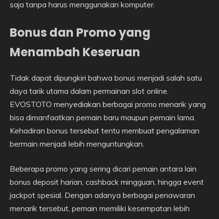
saja tanpa harus menggunakan komputer.
Bonus dan Promo yang
Menambah Keseruan
Tidak dapat dipungkiri bahwa bonus menjadi salah satu
daya tarik utama dalam permainan slot online.
EVOSTOTO menyediakan berbagai promo menarik yang
bisa dimanfaatkan pemain baru maupun pemain lama.
Kehadiran bonus tersebut tentu membuat pengalaman
bermain menjadi lebih menguntungkan.
Beberapa promo yang sering dicari pemain antara lain
bonus deposit harian, cashback mingguan, hingga event
jackpot spesial. Dengan adanya berbagai penawaran
menarik tersebut, pemain memiliki kesempatan lebih