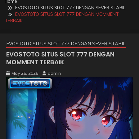
Home
EVOSTOTO SITUS SLOT 777 DENGAN SEVER STABIL
EVOSTOTO SITUS SLOT 777 DENGAN MOMMENT
TERBAIK
EVOSTOTO SITUS SLOT 777 DENGAN SEVER STABIL
EVOSTOTO SITUS SLOT 777 DENGAN
MOMMENT TERBAIK
May 26, 2026
admin