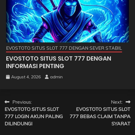
EVOSTOTO SITUS SLOT 777 DENGAN SEVER STABIL
EVOSTOTO SITUS SLOT 777 DENGAN
INFORMASI PENTING
August 4, 2026
admin
Post
Previous:
Next:
EVOSTOTO SITUS SLOT
EVOSTOTO SITUS SLOT
navigation
777 LOGIN AKUN PALING
777 BEBAS CLAIM TANPA
DILINDUNGI
SYARAT