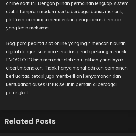
online saat ini. Dengan pilihan permainan lengkap, sistem
stabil, tampilan modern, serta berbagai bonus menarik,
platform ini mampu memberikan pengalaman bermain
yang lebih maksimal.
Bagi para pecinta slot online yang ingin mencari hiburan
digital dengan suasana seru dan penuh peluang menarik,
EVOSTOTO bisa menjadi salah satu pilihan yang layak
dipertimbangkan. Tidak hanya menghadirkan permainan
berkualitas, tetapi juga memberikan kenyamanan dan
kemudahan akses untuk seluruh pemain di berbagai
perangkat.
Related Posts