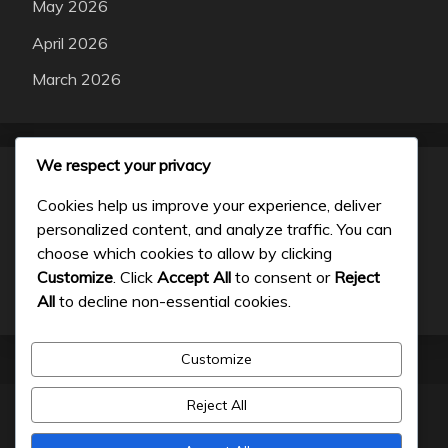
May 2026
April 2026
March 2026
We respect your privacy
Cookies help us improve your experience, deliver
Categories
personalized content, and analyze traffic. You can
choose which cookies to allow by clicking
EVOSTOTO SITUS SLOT 777 DENGAN SEVER
Customize
. Click
Accept All
to consent or
Reject
STABIL
All
to decline non-essential cookies.
Customize
Reject All
All Rights Reserved 2026.