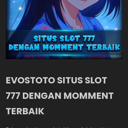
EVOSTOTO SITUS SLOT
777 DENGAN MOMMENT
TERBAIK