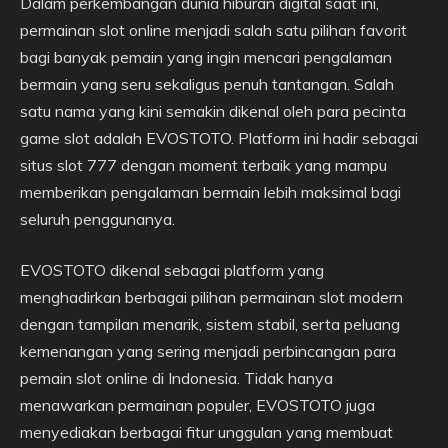
Dalam perkembangan dunia hiburan digital saat ini,
permainan slot online menjadi salah satu pilihan favorit
bagi banyak pemain yang ingin mencari pengalaman
bermain yang seru sekaligus penuh tantangan. Salah
satu nama yang kini semakin dikenal oleh para pecinta
game slot adalah EVOSTOTO. Platform ini hadir sebagai
situs slot 777 dengan moment terbaik yang mampu
memberikan pengalaman bermain lebih maksimal bagi
seluruh penggunanya.
EVOSTOTO dikenal sebagai platform yang
menghadirkan berbagai pilihan permainan slot modern
dengan tampilan menarik, sistem stabil, serta peluang
kemenangan yang sering menjadi perbincangan para
pemain slot online di Indonesia. Tidak hanya
menawarkan permainan populer, EVOSTOTO juga
menyediakan berbagai fitur unggulan yang membuat