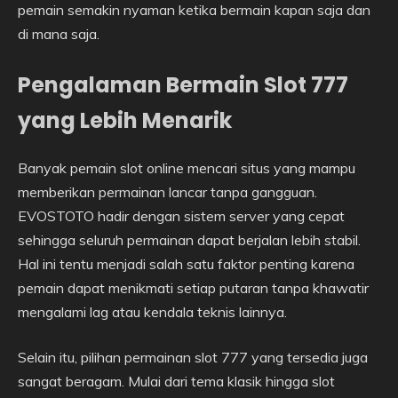
pemain semakin nyaman ketika bermain kapan saja dan
di mana saja.
Pengalaman Bermain Slot 777
yang Lebih Menarik
Banyak pemain slot online mencari situs yang mampu
memberikan permainan lancar tanpa gangguan.
EVOSTOTO hadir dengan sistem server yang cepat
sehingga seluruh permainan dapat berjalan lebih stabil.
Hal ini tentu menjadi salah satu faktor penting karena
pemain dapat menikmati setiap putaran tanpa khawatir
mengalami lag atau kendala teknis lainnya.
Selain itu, pilihan permainan slot 777 yang tersedia juga
sangat beragam. Mulai dari tema klasik hingga slot