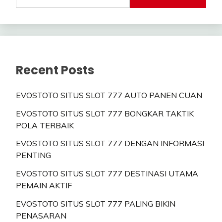
Recent Posts
EVOSTOTO SITUS SLOT 777 AUTO PANEN CUAN
EVOSTOTO SITUS SLOT 777 BONGKAR TAKTIK
POLA TERBAIK
EVOSTOTO SITUS SLOT 777 DENGAN INFORMASI
PENTING
EVOSTOTO SITUS SLOT 777 DESTINASI UTAMA
PEMAIN AKTIF
EVOSTOTO SITUS SLOT 777 PALING BIKIN
PENASARAN