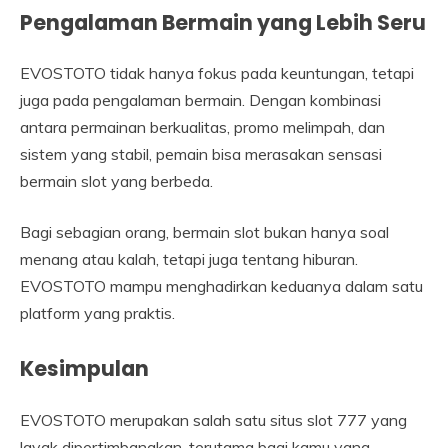
Pengalaman Bermain yang Lebih Seru
EVOSTOTO tidak hanya fokus pada keuntungan, tetapi
juga pada pengalaman bermain. Dengan kombinasi
antara permainan berkualitas, promo melimpah, dan
sistem yang stabil, pemain bisa merasakan sensasi
bermain slot yang berbeda.
Bagi sebagian orang, bermain slot bukan hanya soal
menang atau kalah, tetapi juga tentang hiburan.
EVOSTOTO mampu menghadirkan keduanya dalam satu
platform yang praktis.
Kesimpulan
EVOSTOTO merupakan salah satu situs slot 777 yang
layak dipertimbangkan, terutama bagi kamu yang