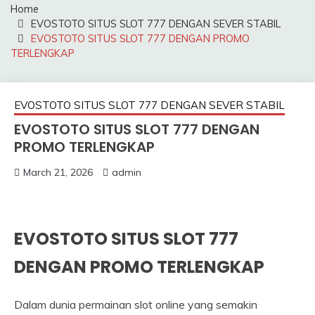
Home
EVOSTOTO SITUS SLOT 777 DENGAN SEVER STABIL
EVOSTOTO SITUS SLOT 777 DENGAN PROMO
TERLENGKAP
EVOSTOTO SITUS SLOT 777 DENGAN SEVER STABIL
EVOSTOTO SITUS SLOT 777 DENGAN
PROMO TERLENGKAP
March 21, 2026
admin
EVOSTOTO SITUS SLOT 777
DENGAN PROMO TERLENGKAP
Dalam dunia permainan slot online yang semakin