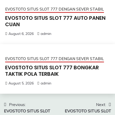
EVOSTOTO SITUS SLOT 777 DENGAN SEVER STABIL
EVOSTOTO SITUS SLOT 777 AUTO PANEN
CUAN
August 6, 2026
admin
EVOSTOTO SITUS SLOT 777 DENGAN SEVER STABIL
EVOSTOTO SITUS SLOT 777 BONGKAR
TAKTIK POLA TERBAIK
August 5, 2026
admin
Post
Previous:
Next:
EVOSTOTO SITUS SLOT
EVOSTOTO SITUS SLOT
navigation