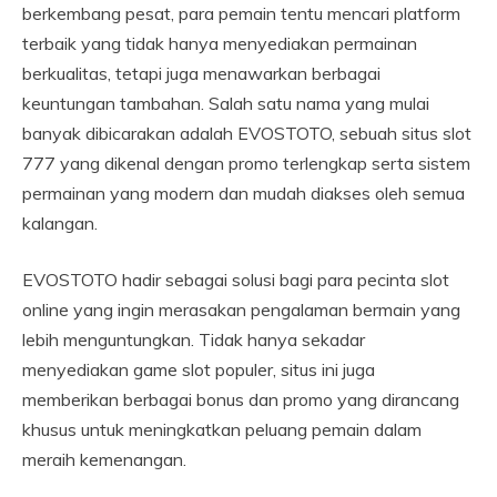
berkembang pesat, para pemain tentu mencari platform
terbaik yang tidak hanya menyediakan permainan
berkualitas, tetapi juga menawarkan berbagai
keuntungan tambahan. Salah satu nama yang mulai
banyak dibicarakan adalah EVOSTOTO, sebuah situs slot
777 yang dikenal dengan promo terlengkap serta sistem
permainan yang modern dan mudah diakses oleh semua
kalangan.
EVOSTOTO hadir sebagai solusi bagi para pecinta slot
online yang ingin merasakan pengalaman bermain yang
lebih menguntungkan. Tidak hanya sekadar
menyediakan game slot populer, situs ini juga
memberikan berbagai bonus dan promo yang dirancang
khusus untuk meningkatkan peluang pemain dalam
meraih kemenangan.