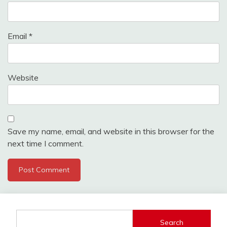
Email
*
Website
Save my name, email, and website in this browser for the
next time I comment.
Search