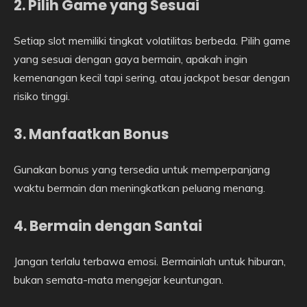
2. Pilih Game yang Sesuai
Setiap slot memiliki tingkat volatilitas berbeda. Pilih game
yang sesuai dengan gaya bermain, apakah ingin
kemenangan kecil tapi sering, atau jackpot besar dengan
risiko tinggi.
3. Manfaatkan Bonus
Gunakan bonus yang tersedia untuk memperpanjang
waktu bermain dan meningkatkan peluang menang.
4. Bermain dengan Santai
Jangan terlalu terbawa emosi. Bermainlah untuk hiburan,
bukan semata-mata mengejar keuntungan.