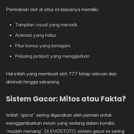
Permainan slot di situs ini biasanya memiliki:
Tampilan visual yang menarik
Animasi yang halus
Fitur bonus yang beragam
Peluang jackpot yang menggiurkan
Hal inilah yang membuat slot 777 tetap relevan dan
diminati hingga sekarang.
Sistem Gacor: Mitos atau Fakta?
Istilah “gacor” sering digunakan oleh pemain untuk
menggambarkan mesin yang sedang dalam kondisi
“mudah menang”. Di EVOSTOTO, sistem gacor ini sering