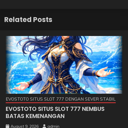
Related Posts
EVOSTOTO SITUS SLOT 777 DENGAN SEVER STABIL
EVOSTOTO SITUS SLOT 777 NEMBUS
BATAS KEMENANGAN
August 9, 2026
admin