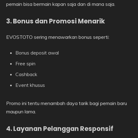
pemain bisa bermain kapan saja dan di mana saja.
3. Bonus dan Promosi Menarik
EVOSTOTO sering menawarkan bonus seperti:
Bonus deposit awal
Free spin
Cashback
Event khusus
Promo ini tentu menambah daya tarik bagi pemain baru
maupun lama.
4. Layanan Pelanggan Responsif