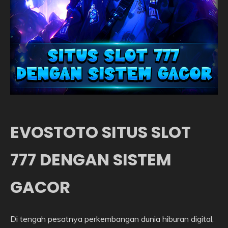
EVOSTOTO SITUS SLOT
777 DENGAN SISTEM
GACOR
Di tengah pesatnya perkembangan dunia hiburan digital,