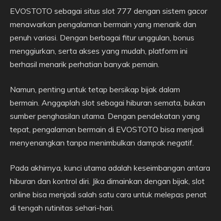
EVOSTOTO sebagai situs slot 777 dengan sistem gacor
menawarkan pengalaman bermain yang menarik dan
penuh variasi. Dengan berbagai fitur unggulan, bonus
menggiurkan, serta akses yang mudah, platform ini
berhasil menarik perhatian banyak pemain.
Namun, penting untuk tetap bersikap bijak dalam
bermain. Anggaplah slot sebagai hiburan semata, bukan
sumber penghasilan utama. Dengan pendekatan yang
tepat, pengalaman bermain di EVOSTOTO bisa menjadi
menyenangkan tanpa menimbulkan dampak negatif.
Pada akhirnya, kunci utama adalah keseimbangan antara
hiburan dan kontrol diri. Jika dimainkan dengan bijak, slot
online bisa menjadi salah satu cara untuk melepas penat
di tengah rutinitas sehari-hari.