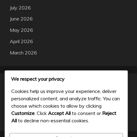
July 2026
June 2026
May 2026
April 2026
March 2026
We respect your privacy
Cookies help us improve your experience, deliver
Categories
personalized content, and analyze traffic. You can
choose which cookies to allow by clicking
EVOSTOTO SITUS SLOT 777 DENGAN SEVER
Customize
. Click
Accept All
to consent or
Reject
STABIL
All
to decline non-essential cookies.