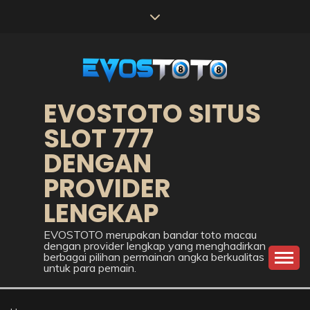
Skip
to
content
EVOSTOTO SITUS
SLOT 777
DENGAN
PROVIDER
LENGKAP
EVOSTOTO merupakan bandar toto macau
dengan provider lengkap yang menghadirkan
berbagai pilihan permainan angka berkualitas
untuk para pemain.