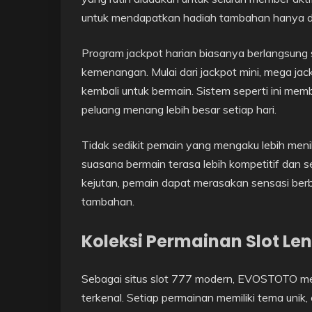
untuk mendapatkan hadiah tambahan hanya de
Program jackpot harian biasanya berlangsung
kemenangan. Mulai dari jackpot mini, mega jac
kembali untuk bermain. Sistem seperti ini mem
peluang menang lebih besar setiap hari.
Tidak sedikit pemain yang mengaku lebih meni
suasana bermain terasa lebih kompetitif dan
kejutan, pemain dapat merasakan sensasi berb
tambahan.
Koleksi Permainan Slot L
Sebagai situs slot 777 modern, EVOSTOTO men
terkenal. Setiap permainan memiliki tema unik,