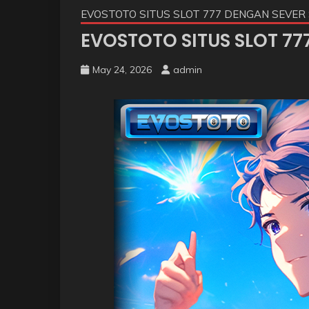
EVOSTOTO SITUS SLOT 777 DENGAN SEVER
EVOSTOTO SITUS SLOT 77
May 24, 2026
admin