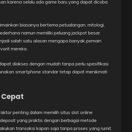
san karena selalu ada game baru yang dapat dicoba
dimainkan biasanya bertema petualangan, mitologi,
sederhana namun memiliki peluang jackpot besar.
menjadi salah satu alasan mengapa banyak pemain
vorit mereka.
dapat diakses dengan mudah tanpa perlu spesifikasi
unakan smartphone standar tetap dapat menikmati
n Cepat
ktor penting dalam memilih situs slot online
eposit yang praktis dengan berbagai metode
kukan transaksi kapan saja tanpa proses yang rumit.