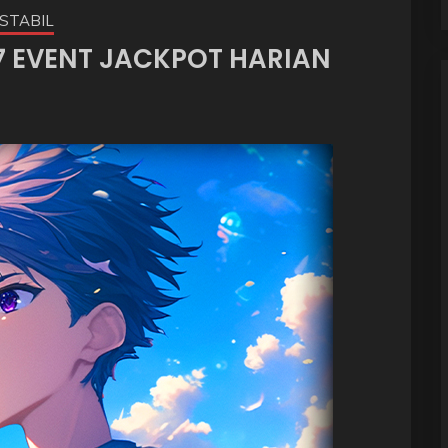
 STABIL
7 EVENT JACKPOT HARIAN