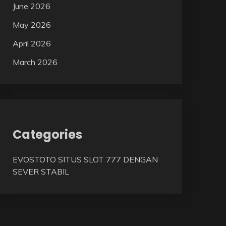
June 2026
May 2026
April 2026
March 2026
Categories
EVOSTOTO SITUS SLOT 777 DENGAN
SEVER STABIL