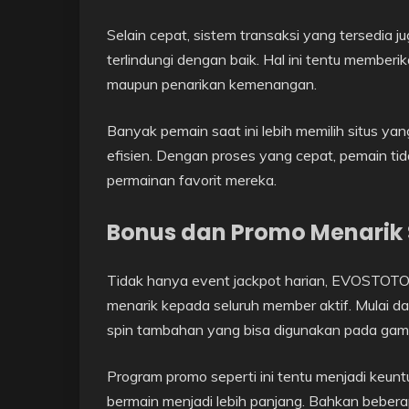
Selain cepat, sistem transaksi yang tersedia
terlindungi dengan baik. Hal ini tentu membe
maupun penarikan kemenangan.
Banyak pemain saat ini lebih memilih situs yang
efisien. Dengan proses yang cepat, pemain ti
permainan favorit mereka.
Bonus dan Promo Menarik 
Tidak hanya event jackpot harian, EVOSTOTO 
menarik kepada seluruh member aktif. Mulai da
spin tambahan yang bisa digunakan pada game
Program promo seperti ini tentu menjadi keu
bermain menjadi lebih panjang. Bahkan bebe