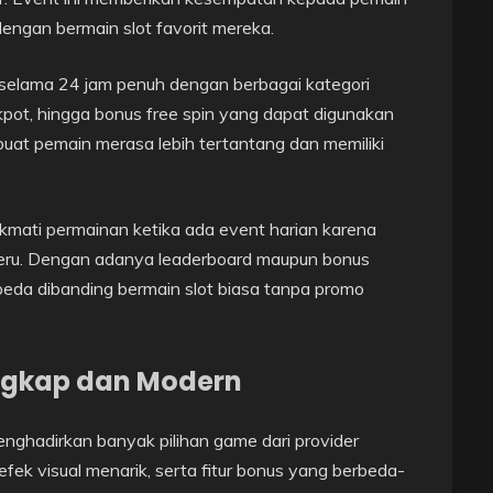
ngan bermain slot favorit mereka.
 selama 24 jam penuh dengan berbagai kategori
kpot, hingga bonus free spin yang dapat digunakan
buat pemain merasa lebih tertantang dan memiliki
kmati permainan ketika ada event harian karena
 seru. Dengan adanya leaderboard maupun bonus
eda dibanding bermain slot biasa tanpa promo
engkap dan Modern
ghadirkan banyak pilihan game dari provider
 efek visual menarik, serta fitur bonus yang berbeda-