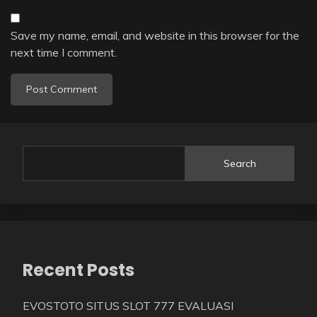
Save my name, email, and website in this browser for the
next time I comment.
Search
Recent Posts
EVOSTOTO SITUS SLOT 777 EVALUASI