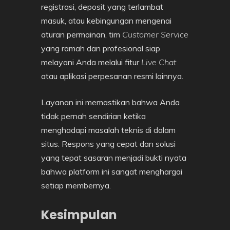
registrasi, deposit yang terlambat
masuk, atau kebingungan mengenai
aturan permainan, tim
Customer Service
yang ramah dan profesional siap
melayani Anda melalui fitur
Live Chat
atau aplikasi perpesanan resmi lainnya.
Layanan ini memastikan bahwa Anda
tidak pernah sendirian ketika
menghadapi masalah teknis di dalam
situs. Respons yang cepat dan solusi
yang tepat sasaran menjadi bukti nyata
bahwa platform ini sangat menghargai
setiap membernya.
Kesimpulan