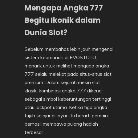
Mengapa Angka 777
Begitu Ikonik dalam
Dunia Slot?
Sebelum membahas lebih jauh mengenai
sistem keamanan di EVOSTOTO,
menarik untuk melihat mengapa angka
777 selalu melekat pada situs-situs slot
premium. Dalam sejarah mesin slot
klasik, kombinasi angka 777 dikenal
sebagai simbol keberuntungan tertinggi
atau jackpot utama. Ketika tiga angka
tujuh sejajar di layar, itu berarti pemain
berhasil membawa pulang hadiah
terbesar.