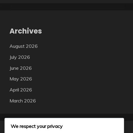
Archives
August 2026
July 2026
June 2026
May 2026
April 2026
March 2026
We respect your privacy