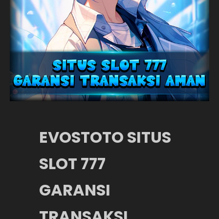
EVOSTOTO SITUS
SLOT 777
GARANSI
TRANSAKSI