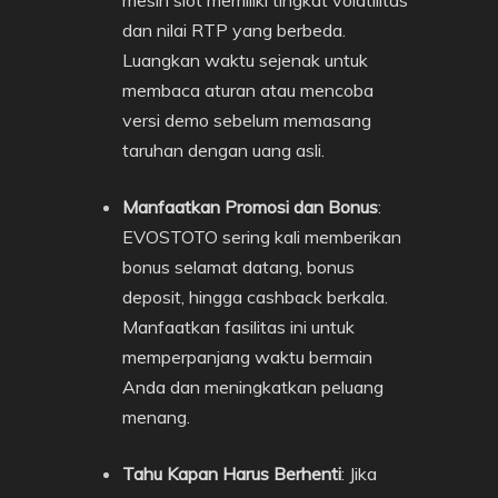
dan nilai RTP yang berbeda.
Luangkan waktu sejenak untuk
membaca aturan atau mencoba
versi demo sebelum memasang
taruhan dengan uang asli.
Manfaatkan Promosi dan Bonus
:
EVOSTOTO sering kali memberikan
bonus selamat datang, bonus
deposit, hingga cashback berkala.
Manfaatkan fasilitas ini untuk
memperpanjang waktu bermain
Anda dan meningkatkan peluang
menang.
Tahu Kapan Harus Berhenti
: Jika