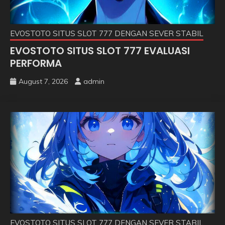
EVOSTOTO SITUS SLOT 777 DENGAN SEVER STABIL
EVOSTOTO SITUS SLOT 777 EVALUASI
PERFORMA
August 7, 2026
admin
EVOSTOTO SITUS SLOT 777 DENGAN SEVER STABIL