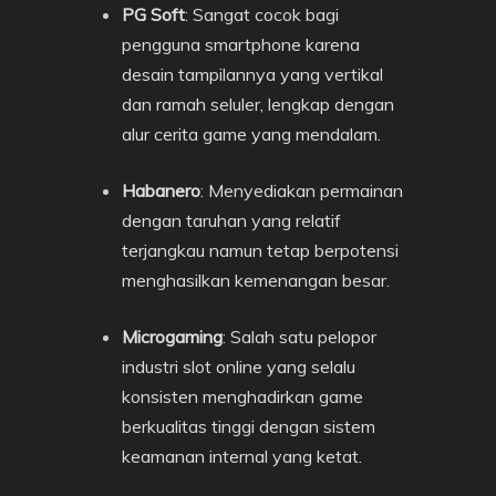
PG Soft
: Sangat cocok bagi
pengguna smartphone karena
desain tampilannya yang vertikal
dan ramah seluler, lengkap dengan
alur cerita game yang mendalam.
Habanero
: Menyediakan permainan
dengan taruhan yang relatif
terjangkau namun tetap berpotensi
menghasilkan kemenangan besar.
Microgaming
: Salah satu pelopor
industri slot online yang selalu
konsisten menghadirkan game
berkualitas tinggi dengan sistem
keamanan internal yang ketat.