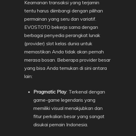
Keamanan transaksi yang terjamin
tentu harus diimbangi dengan pilihan
permainan yang seru dan variatif.
EVOSTOTO bekerja sama dengan
berbagai penyedia perangkat lunak
(provider) slot kelas dunia untuk
memastikan Anda tidak akan pernah
merasa bosan. Beberapa provider besar
yang bisa Anda temukan di sini antara
lain:
Pragmatic Play
: Terkenal dengan
game-game legendaris yang
memiliki visual menakjubkan dan
fitur perkalian besar yang sangat
disukai pemain Indonesia.