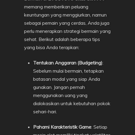
memang memberikan peluang
keuntungan yang menggiurkan, namun
sebagai pemain yang cerdas, Anda juga
perlu menerapkan strategi bermain yang
sehat. Berikut adalah beberapa tips
yang bisa Anda terapkan:
Tentukan Anggaran (Budgeting)
:
Sebelum mulai bermain, tetapkan
batasan modal yang siap Anda
gunakan. Jangan pernah
menggunakan uang yang
dialokasikan untuk kebutuhan pokok
sehari-hari.
Pahami Karakteristik Game
: Setiap
mesin slot memiliki tingkat volatilitas