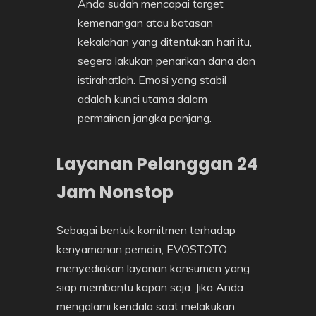
Anda sudah mencapai target
kemenangan atau batasan
kekalahan yang ditentukan hari itu,
segera lakukan penarikan dana dan
istirahatlah. Emosi yang stabil
adalah kunci utama dalam
permainan jangka panjang.
Layanan Pelanggan 24
Jam Nonstop
Sebagai bentuk komitmen terhadap
kenyamanan pemain, EVOSTOTO
menyediakan layanan konsumen yang
siap membantu kapan saja. Jika Anda
mengalami kendala saat melakukan