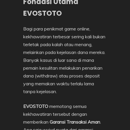
Fondasi Utama
EVOSTOTO
Bagi para penikmat game online,
kekhawatiran terbesar sering kali bukan
terletak pada kalah atau menang,
melainkan pada kejelasan dana mereka.
Banyak kasus di luar sana di mana
pemain kesulitan melakukan penarikan
dana (withdraw) atau proses deposit
yang memakan waktu terlalu lama
tanpa kejelasan.
EVOSTOTO
memotong semua
kekhawatiran tersebut dengan
memberikan
Garansi Transaksi Aman
.
Apa saja wujud nyata dari garansi