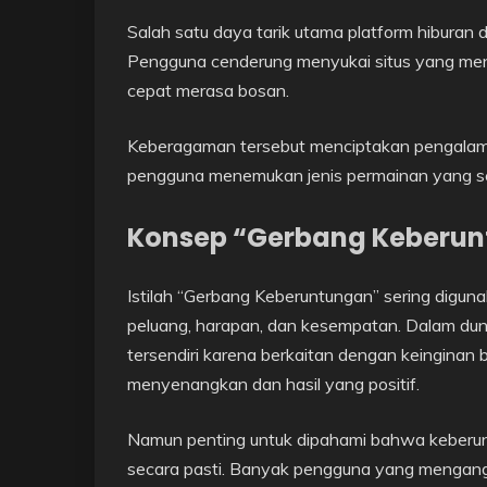
Salah satu daya tarik utama platform hiburan
Pengguna cenderung menyukai situs yang men
cepat merasa bosan.
Keberagaman tersebut menciptakan pengalama
pengguna menemukan jenis permainan yang se
Konsep “Gerbang Keberu
Istilah “Gerbang Keberuntungan” sering dig
peluang, harapan, dan kesempatan. Dalam dunia 
tersendiri karena berkaitan dengan keingina
menyenangkan dan hasil yang positif.
Namun penting untuk dipahami bahwa keberuntu
secara pasti. Banyak pengguna yang mengang