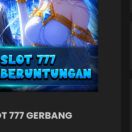
OT 777 GERBANG