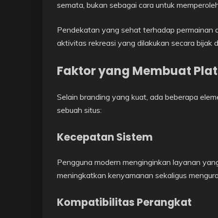
semata, bukan sebagai cara untuk memperoleh
Pendekatan yang sehat terhadap permainan 
aktivitas rekreasi yang dilakukan secara bija
Faktor yang Membuat Plat
Selain branding yang kuat, ada beberapa eleme
sebuah situs:
Kecepatan Sistem
Pengguna modern menginginkan layanan yang c
meningkatkan kenyamanan sekaligus menguran
Kompatibilitas Perangkat