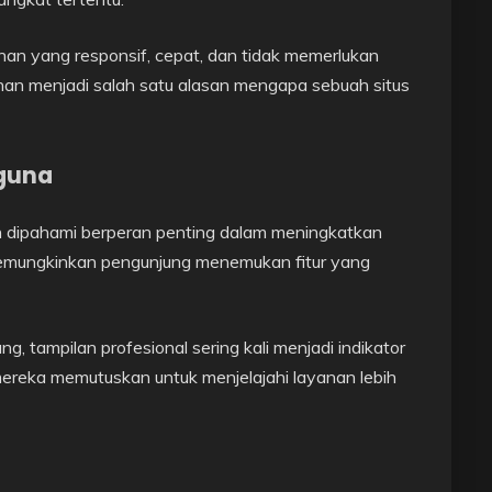
nan yang responsif, cepat, dan tidak memerlukan
nan menjadi salah satu alasan mengapa sebuah situs
guna
 dipahami berperan penting dalam meningkatkan
emungkinkan pengunjung menemukan fitur yang
ng, tampilan profesional sering kali menjadi indikator
ereka memutuskan untuk menjelajahi layanan lebih