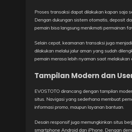
Proses transaksi dapat dilakukan kapan saja 
Dengan dukungan sistem otomatis, deposit da
pemain bisa langsung menikmati permainan fav
Selain cepat, keamanan transaksi juga menja
dilakukan melalui jalur aman yang sudah dilen
pemain merasa lebih nyaman saat melakukan akt
Tampilan Modern dan User
EVOSTOTO dirancang dengan tampilan moder
situs. Navigasi yang sederhana membuat pema
informasi promo, maupun layanan bantuan.
Desain responsif juga memungkinkan situs berj
smartphone Android dan iPhone. Dengan demik