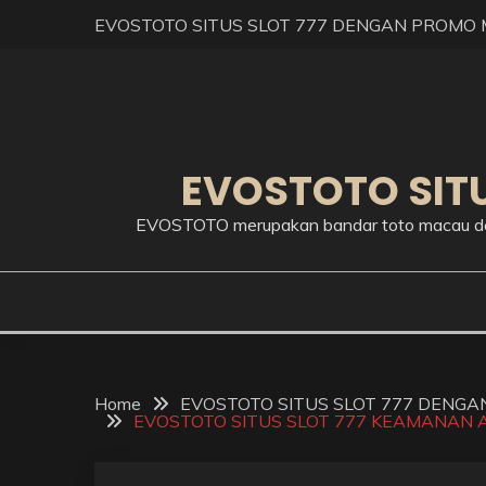
Skip
EVOSTOTO SITUS SLOT 777 DENGAN PROMO 
to
content
EVOSTOTO SITU
EVOSTOTO merupakan bandar toto macau deng
Home
EVOSTOTO SITUS SLOT 777 DENGAN
EVOSTOTO SITUS SLOT 777 KEAMANAN 