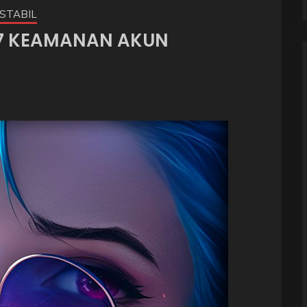
 STABIL
77 KEAMANAN AKUN