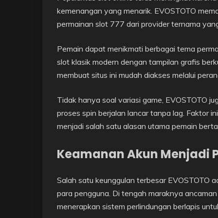
kemenangan yang menarik. EVOSTOTO memaham
permainan slot 777 dari provider ternama yang 
Pemain dapat menikmati berbagai tema permaina
slot klasik modern dengan tampilan grafis berku
membuat situs ini mudah diakses melalui pe
Tidak hanya soal variasi game, EVOSTOTO juga
proses spin berjalan lancar tanpa lag. Faktor
menjadi salah satu alasan utama pemain bertah
Keamanan Akun Menjadi P
Salah satu keunggulan terbesar EVOSTOTO 
para pengguna. Di tengah maraknya ancaman cy
menerapkan sistem perlindungan berlapis unt