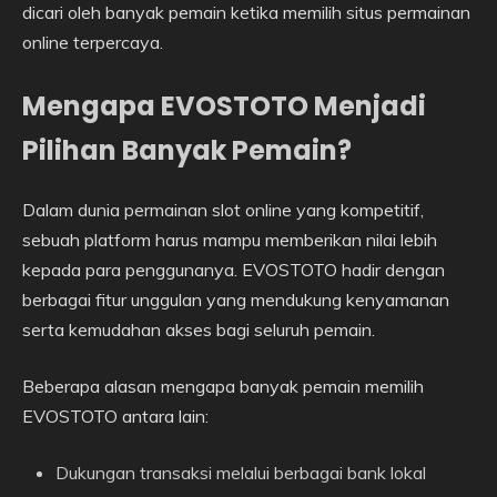
dicari oleh banyak pemain ketika memilih situs permainan
online terpercaya.
Mengapa EVOSTOTO Menjadi
Pilihan Banyak Pemain?
Dalam dunia permainan slot online yang kompetitif,
sebuah platform harus mampu memberikan nilai lebih
kepada para penggunanya. EVOSTOTO hadir dengan
berbagai fitur unggulan yang mendukung kenyamanan
serta kemudahan akses bagi seluruh pemain.
Beberapa alasan mengapa banyak pemain memilih
EVOSTOTO antara lain:
Dukungan transaksi melalui berbagai bank lokal