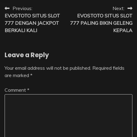
Post
Previous:
Next:
EVOSTOTO SITUS SLOT
EVOSTOTO SITUS SLOT
navigation
777 DENGAN JACKPOT
777 PALING BIKIN GELENG
BERKALI KALI
KEPALA
Leave a Reply
Your email address will not be published.
Required fields
are marked
*
Comment
*