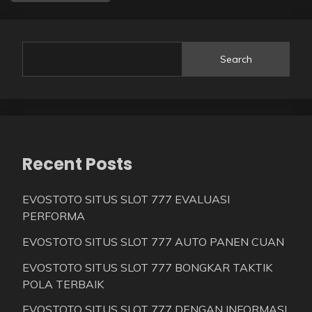
Search
Recent Posts
EVOSTOTO SITUS SLOT 777 EVALUASI
PERFORMA
EVOSTOTO SITUS SLOT 777 AUTO PANEN CUAN
EVOSTOTO SITUS SLOT 777 BONGKAR TAKTIK
POLA TERBAIK
EVOSTOTO SITUS SLOT 777 DENGAN INFORMASI