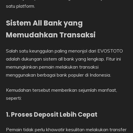
satu platform.
Sistem All Bank yang
Memudahkan Transaksi
Salah satu keunggulan paling menonjol dari EVOSTOTO
adalah dukungan sistem all bank yang lengkap. Fitur ini
memungkinkan pemain melakukan transaksi
menggunakan berbagai bank populer di Indonesia.
Kemudahan tersebut memberikan sejumlah manfaat,
seperti:
1. Proses Deposit Lebih Cepat
Pemain tidak perlu khawatir kesulitan melakukan transfer