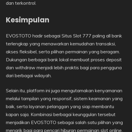
dan terkontrol.
Kesimpulan
EVOSTOTO hadir sebagai Situs Slot 777 paling all bank
terlengkap yang menawarkan kemudahan transaksi,
akses fleksibel, serta pilihan permainan yang beragam.
Dukungan berbagai bank lokal membuat proses deposit
dan withdraw menjadi lebih praktis bagi para pengguna
dari berbagai wilayah.
Selain itu, platform ini juga mengutamakan kenyamanan
melalui tampilan yang responsif, sistem keamanan yang
baik, serta layanan pelanggan yang siap membantu
kapan saja. Kombinasi berbagai keunggulan tersebut
menjadikan EVOSTOTO sebagai salah satu pilihan yang
menarik bagi para pencari hiburan permainan slot online.