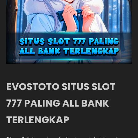
EVOSTOTO SITUS SLOT
777 PALING ALL BANK
TERLENGKAP