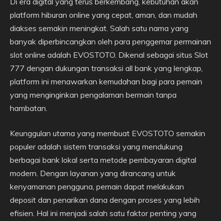
Di era digital yang terus berkembang, kebutuhan akan
platform hiburan online yang cepat, aman, dan mudah
diakses semakin meningkat. Salah satu nama yang
banyak diperbincangkan oleh para penggemar permainan
slot online adalah EVOSTOTO. Dikenal sebagai situs Slot
777 dengan dukungan transaksi all bank yang lengkap,
platform ini menawarkan kemudahan bagi para pemain
yang menginginkan pengalaman bermain tanpa
hambatan.
Keunggulan utama yang membuat EVOSTOTO semakin
populer adalah sistem transaksi yang mendukung
berbagai bank lokal serta metode pembayaran digital
modern. Dengan layanan yang dirancang untuk
kenyamanan pengguna, pemain dapat melakukan
deposit dan penarikan dana dengan proses yang lebih
efisien. Hal ini menjadi salah satu faktor penting yang