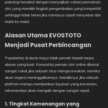
psikologi tersebut dengan menyajikan variasi permainan
slot yang memiliki tingkat pengembalian yang kompetitif,
sehingga tidak heran jika namanya cepat menyebar dari
mulut ke mulut.
Alasan Utama EVOSTOTO
Menjadi Pusat Perbincangan
Popularitas di dunia maya tidak pernah terjadi tanpa
alasan yang kuat. Komunitas pemain slot online dikenal
sangat vokal; jika sebuah situs mengecewakan, mereka
akan segera meninggalkannya. Sebaliknya, jika sebuah
platform mampu memberikan layanan yang konsisten,
rekomendasi akan mengalir dengan sangat cepat.
1. Tingkat Kemenangan yang