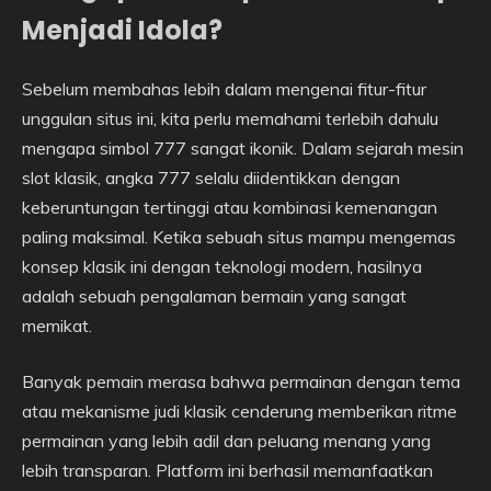
Menjadi Idola?
Sebelum membahas lebih dalam mengenai fitur-fitur
unggulan situs ini, kita perlu memahami terlebih dahulu
mengapa simbol 777 sangat ikonik. Dalam sejarah mesin
slot klasik, angka 777 selalu diidentikkan dengan
keberuntungan tertinggi atau kombinasi kemenangan
paling maksimal. Ketika sebuah situs mampu mengemas
konsep klasik ini dengan teknologi modern, hasilnya
adalah sebuah pengalaman bermain yang sangat
memikat.
Banyak pemain merasa bahwa permainan dengan tema
atau mekanisme judi klasik cenderung memberikan ritme
permainan yang lebih adil dan peluang menang yang
lebih transparan. Platform ini berhasil memanfaatkan