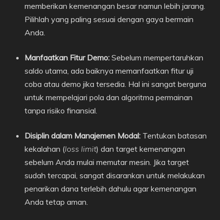
memberikan kemenangan besar namun lebih jarang.
Pilihlah yang paling sesuai dengan gaya bermain
Anda.
Manfaatkan Fitur Demo:
Sebelum mempertaruhkan
saldo utama, ada baiknya memanfaatkan fitur uji
coba atau demo jika tersedia. Hal ini sangat berguna
untuk mempelajari pola dan algoritma permainan
tanpa risiko finansial.
Disiplin dalam Manajemen Modal:
Tentukan batasan
kekalahan (
loss limit
) dan target kemenangan
sebelum Anda mulai memutar mesin. Jika target
sudah tercapai, sangat disarankan untuk melakukan
penarikan dana terlebih dahulu agar kemenangan
Anda tetap aman.