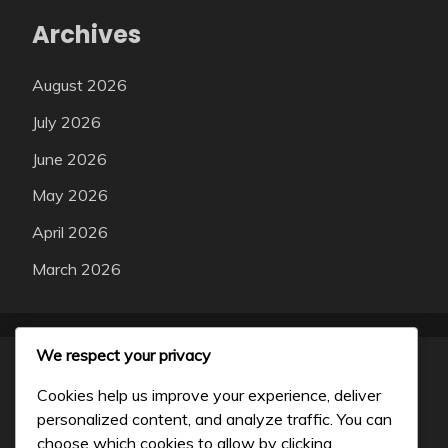
Archives
August 2026
July 2026
June 2026
May 2026
April 2026
March 2026
We respect your privacy
Cookies help us improve your experience, deliver
Categories
personalized content, and analyze traffic. You can
choose which cookies to allow by clicking