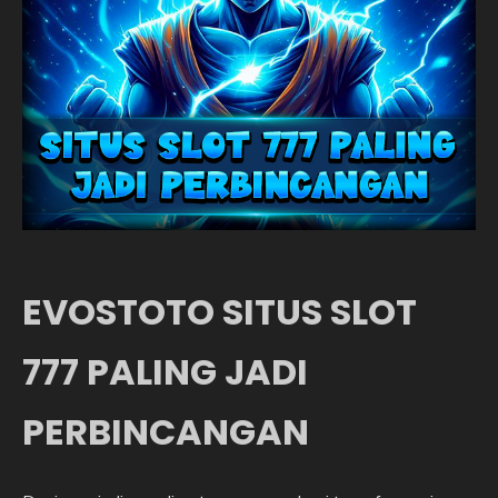
EVOSTOTO SITUS SLOT
777 PALING JADI
PERBINCANGAN