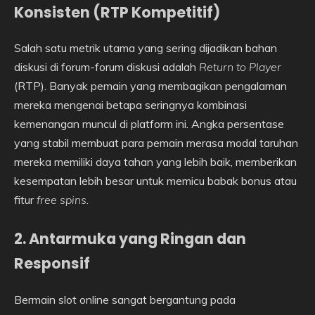
Konsisten (RTP Kompetitif)
Salah satu metrik utama yang sering dijadikan bahan
diskusi di forum-forum diskusi adalah
Return to Player
(RTP). Banyak pemain yang membagikan pengalaman
mereka mengenai betapa seringnya kombinasi
kemenangan muncul di platform ini. Angka persentase
yang stabil membuat para pemain merasa modal taruhan
mereka memiliki daya tahan yang lebih baik, memberikan
kesempatan lebih besar untuk memicu babak bonus atau
fitur
free spins
.
2. Antarmuka yang Ringan dan
Responsif
Bermain slot online sangat bergantung pada