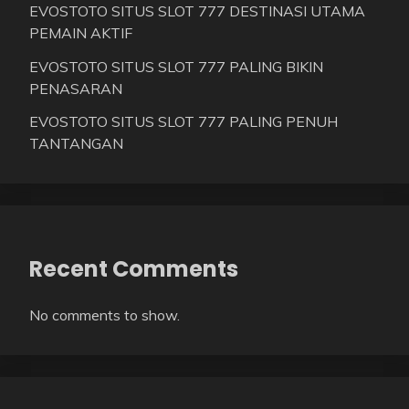
EVOSTOTO SITUS SLOT 777 DESTINASI UTAMA
PEMAIN AKTIF
EVOSTOTO SITUS SLOT 777 PALING BIKIN
PENASARAN
EVOSTOTO SITUS SLOT 777 PALING PENUH
TANTANGAN
Recent Comments
No comments to show.