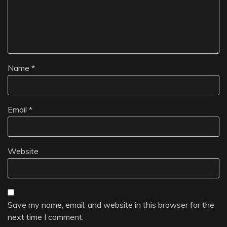
Name
*
Email
*
Website
Save my name, email, and website in this browser for the
next time I comment.