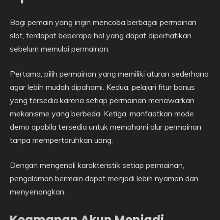
Bagi pemain yang ingin mencoba berbagai permainan
slot, terdapat beberapa hal yang dapat diperhatikan
sebelum memulai permainan.
Pertama, pilih permainan yang memiliki aturan sederhana
agar lebih mudah dipahami. Kedua, pelajari fitur bonus
yang tersedia karena setiap permainan menawarkan
mekanisme yang berbeda. Ketiga, manfaatkan mode
demo apabila tersedia untuk memahami alur permainan
tanpa mempertaruhkan uang.
Dengan mengenali karakteristik setiap permainan,
pengalaman bermain dapat menjadi lebih nyaman dan
menyenangkan.
Keamanan Akun Menjadi