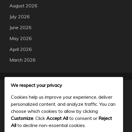
August 2026
July 2026
June 2026
May 2026
April 2026
March 2026
We respect your privacy
Cookies help us improve your experience, deliver
Categories
personalized content, and analyze traffic. You can
choose which cookies to allow by clicking
EVOSTOTO SITUS SLOT 777 DENGAN SEVER
Customize
. Click
Accept All
to consent or
Reject
STABIL
All
to decline non-essential cookies.