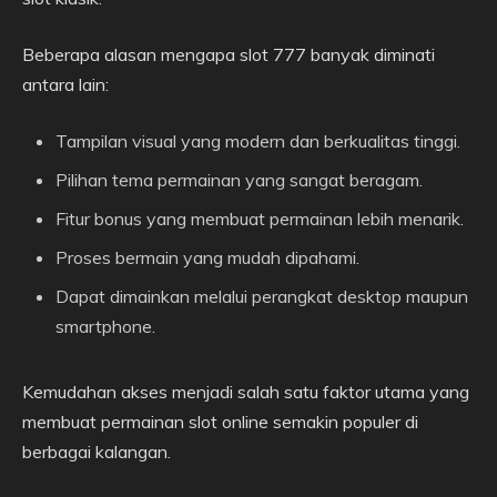
Beberapa alasan mengapa slot 777 banyak diminati
antara lain:
Tampilan visual yang modern dan berkualitas tinggi.
Pilihan tema permainan yang sangat beragam.
Fitur bonus yang membuat permainan lebih menarik.
Proses bermain yang mudah dipahami.
Dapat dimainkan melalui perangkat desktop maupun
smartphone.
Kemudahan akses menjadi salah satu faktor utama yang
membuat permainan slot online semakin populer di
berbagai kalangan.