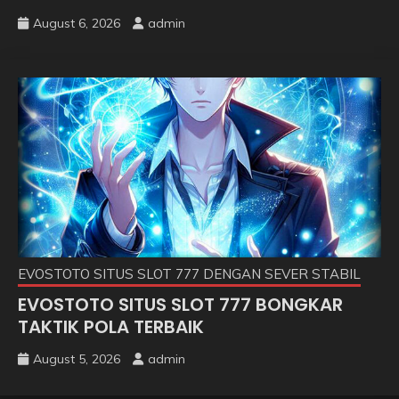
August 6, 2026
admin
EVOSTOTO SITUS SLOT 777 DENGAN SEVER STABIL
EVOSTOTO SITUS SLOT 777 BONGKAR
TAKTIK POLA TERBAIK
August 5, 2026
admin