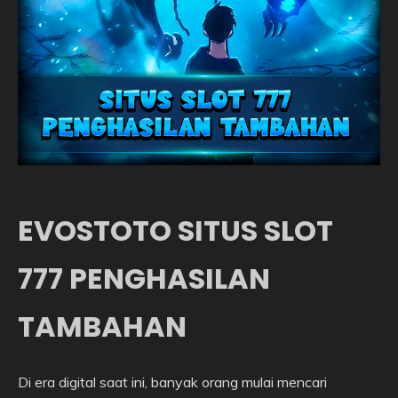
EVOSTOTO SITUS SLOT
777 PENGHASILAN
TAMBAHAN
Di era digital saat ini, banyak orang mulai mencari