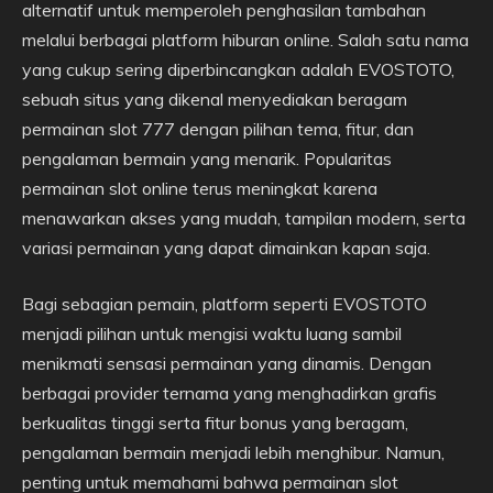
alternatif untuk memperoleh penghasilan tambahan
melalui berbagai platform hiburan online. Salah satu nama
yang cukup sering diperbincangkan adalah EVOSTOTO,
sebuah situs yang dikenal menyediakan beragam
permainan slot 777 dengan pilihan tema, fitur, dan
pengalaman bermain yang menarik. Popularitas
permainan slot online terus meningkat karena
menawarkan akses yang mudah, tampilan modern, serta
variasi permainan yang dapat dimainkan kapan saja.
Bagi sebagian pemain, platform seperti EVOSTOTO
menjadi pilihan untuk mengisi waktu luang sambil
menikmati sensasi permainan yang dinamis. Dengan
berbagai provider ternama yang menghadirkan grafis
berkualitas tinggi serta fitur bonus yang beragam,
pengalaman bermain menjadi lebih menghibur. Namun,
penting untuk memahami bahwa permainan slot