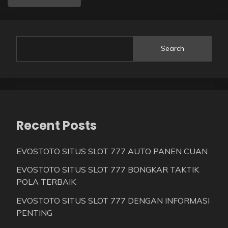
Search
Recent Posts
EVOSTOTO SITUS SLOT 777 AUTO PANEN CUAN
EVOSTOTO SITUS SLOT 777 BONGKAR TAKTIK
POLA TERBAIK
EVOSTOTO SITUS SLOT 777 DENGAN INFORMASI
PENTING