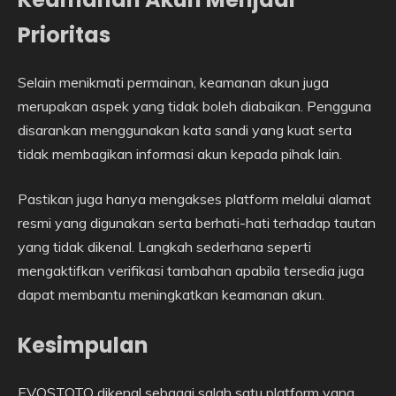
Prioritas
Selain menikmati permainan, keamanan akun juga
merupakan aspek yang tidak boleh diabaikan. Pengguna
disarankan menggunakan kata sandi yang kuat serta
tidak membagikan informasi akun kepada pihak lain.
Pastikan juga hanya mengakses platform melalui alamat
resmi yang digunakan serta berhati-hati terhadap tautan
yang tidak dikenal. Langkah sederhana seperti
mengaktifkan verifikasi tambahan apabila tersedia juga
dapat membantu meningkatkan keamanan akun.
Kesimpulan
EVOSTOTO dikenal sebagai salah satu platform yang