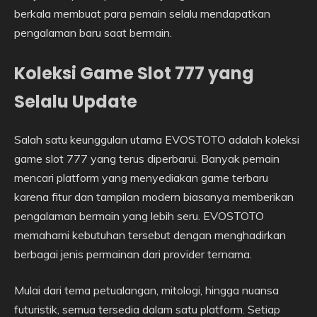
berkala membuat para pemain selalu mendapatkan
pengalaman baru saat bermain.
Koleksi Game Slot 777 yang
Selalu Update
Salah satu keunggulan utama EVOSTOTO adalah koleksi
game slot 777 yang terus diperbarui. Banyak pemain
mencari platform yang menyediakan game terbaru
karena fitur dan tampilan modern biasanya memberikan
pengalaman bermain yang lebih seru. EVOSTOTO
memahami kebutuhan tersebut dengan menghadirkan
berbagai jenis permainan dari provider ternama.
Mulai dari tema petualangan, mitologi, hingga nuansa
futuristik, semua tersedia dalam satu platform. Setiap