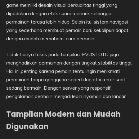
game memiliki desain visual berkualitas tinggi yang
dipadukan dengan efek suara menarik sehingga
permainan terasa lebih hidup. Selain itu, sistem navigasi
yang sederhana membuat pemain baru sekalipun dapat
dengan mudah memahami cara bermain.
Tidak hanya fokus pada tampilan, EVOSTOTO juga
menghadirkan permainan dengan tingkat stabilitas tinggi.
Hal ini penting karena pemain tentu ingin menikmati
permainan tanpa gangguan seperti lag atau error saat
sedang bermain. Dengan server yang responsif,
pengalaman bermain menjadi lebih nyaman dan lancar.
Tampilan Modern dan Mudah
Digunakan