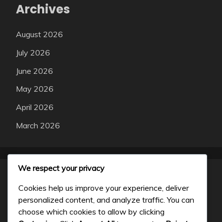
Archives
August 2026
July 2026
June 2026
May 2026
April 2026
March 2026
We respect your privacy
Cookies help us improve your experience, deliver
Categories
personalized content, and analyze traffic. You can
choose which cookies to allow by clicking
EVOSTOTO SITUS SLOT 777 DENGAN SEVER