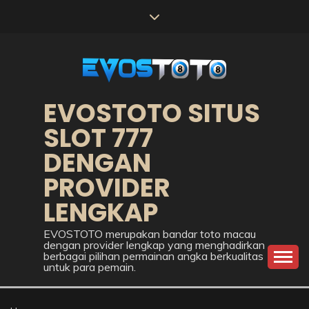
Skip
to
content
EVOSTOTO SITUS
SLOT 777
DENGAN
PROVIDER
LENGKAP
EVOSTOTO merupakan bandar toto macau
dengan provider lengkap yang menghadirkan
berbagai pilihan permainan angka berkualitas
untuk para pemain.