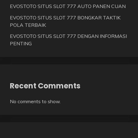
EVOSTOTO SITUS SLOT 777 AUTO PANEN CUAN
EVOSTOTO SITUS SLOT 777 BONGKAR TAKTIK
POLA TERBAIK
EVOSTOTO SITUS SLOT 777 DENGAN INFORMASI
PENTING
Recent Comments
No comments to show.