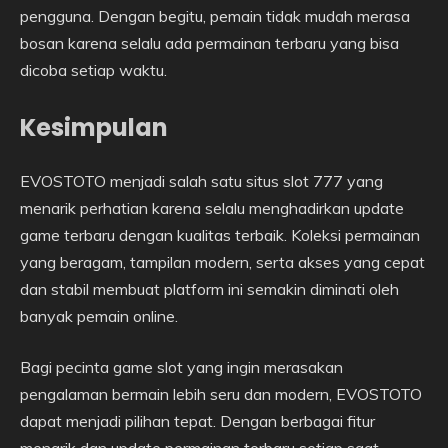
pengguna. Dengan begitu, pemain tidak mudah merasa
bosan karena selalu ada permainan terbaru yang bisa
dicoba setiap waktu.
Kesimpulan
EVOSTOTO menjadi salah satu situs slot 777 yang
menarik perhatian karena selalu menghadirkan update
game terbaru dengan kualitas terbaik. Koleksi permainan
yang beragam, tampilan modern, serta akses yang cepat
dan stabil membuat platform ini semakin diminati oleh
banyak pemain online.
Bagi pecinta game slot yang ingin merasakan
pengalaman bermain lebih seru dan modern, EVOSTOTO
dapat menjadi pilihan tepat. Dengan berbagai fitur
menarik dan update permainan terbaru setiap saat,