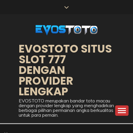
Skip
to
content
EVOSTOTO SITUS
SLOT 777
DENGAN
PROVIDER
LENGKAP
EVOSTOTO merupakan bandar toto macau
dengan provider lengkap yang menghadirkan
berbagai pilihan permainan angka berkualitas
untuk para pemain.