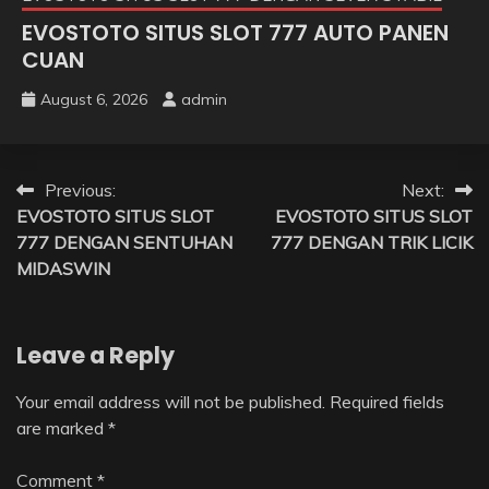
EVOSTOTO SITUS SLOT 777 AUTO PANEN
CUAN
August 6, 2026
admin
Post
Previous:
Next:
EVOSTOTO SITUS SLOT
EVOSTOTO SITUS SLOT
navigation
777 DENGAN SENTUHAN
777 DENGAN TRIK LICIK
MIDASWIN
Leave a Reply
Your email address will not be published.
Required fields
are marked
*
Comment
*