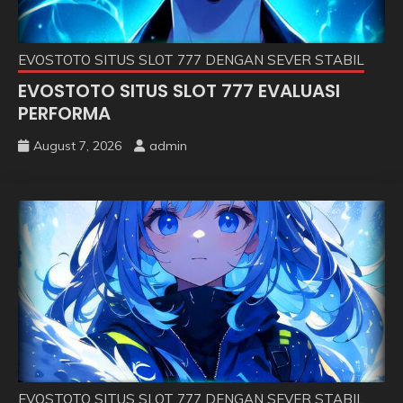
EVOSTOTO SITUS SLOT 777 DENGAN SEVER STABIL
EVOSTOTO SITUS SLOT 777 EVALUASI
PERFORMA
August 7, 2026
admin
EVOSTOTO SITUS SLOT 777 DENGAN SEVER STABIL