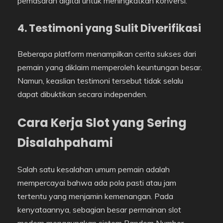
pemasaran digital untuk meningkatkan konversi.
4. Testimoni yang Sulit Diverifikasi
Beberapa platform menampilkan cerita sukses dari
pemain yang diklaim memperoleh keuntungan besar.
Namun, keaslian testimoni tersebut tidak selalu
dapat dibuktikan secara independen.
Cara Kerja Slot yang Sering
Disalahpahami
Salah satu kesalahan umum pemain adalah
mempercayai bahwa ada pola pasti atau jam
tertentu yang menjamin kemenangan. Pada
kenyataannya, sebagian besar permainan slot
modern menggunakan sistem Random Number