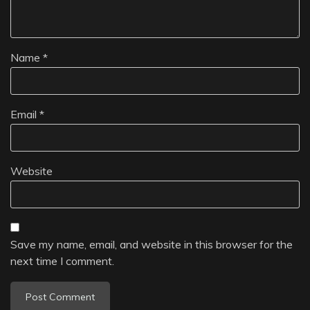
Name
*
Email
*
Website
Save my name, email, and website in this browser for the
next time I comment.