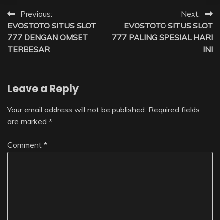
Post
Previous:
Next:
EVOSTOTO SITUS SLOT
EVOSTOTO SITUS SLOT
navigation
777 DENGAN OMSET
777 PALING SPESIAL HARI
TERBESAR
INI
Leave a Reply
Your email address will not be published.
Required fields
are marked
*
Comment
*