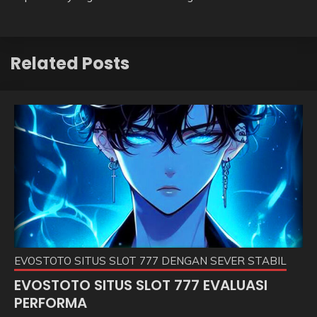
Related Posts
EVOSTOTO SITUS SLOT 777 DENGAN SEVER STABIL
EVOSTOTO SITUS SLOT 777 EVALUASI
PERFORMA