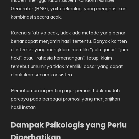
Generator (RNG), yaitu teknologi yang menghasilkan
kombinasi secara acak.
Karena sifatnya acak, tidak ada metode yang benar-
benar dapat menjamin hasil tertentu. Banyak konten
di internet yang mengklaim memiliki “pola gacor”, “jam
hoki”, atau “rahasia kemenangan”, tetapi klaim
tersebut umumnya tidak memiliki dasar yang dapat
dibuktikan secara konsisten.
Pemahaman ini penting agar pemain tidak mudah
percaya pada berbagai promosi yang menjanjikan
hasil instan.
Dampak Psikologis yang Perlu
Diperhatikan