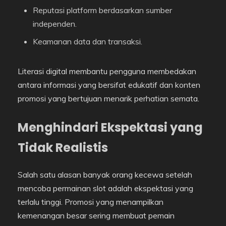
Reputasi platform berdasarkan sumber
independen.
Keamanan data dan transaksi.
Literasi digital membantu pengguna membedakan
antara informasi yang bersifat edukatif dan konten
promosi yang bertujuan menarik perhatian semata.
Menghindari Ekspektasi yang
Tidak Realistis
Salah satu alasan banyak orang kecewa setelah
mencoba permainan slot adalah ekspektasi yang
terlalu tinggi. Promosi yang menampilkan
kemenangan besar sering membuat pemain