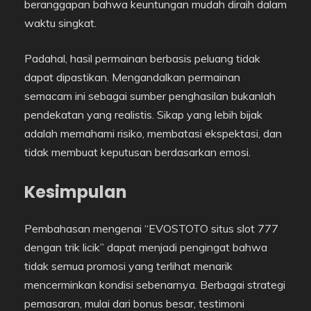
beranggapan bahwa keuntungan mudah diraih dalam
waktu singkat.
Padahal, hasil permainan berbasis peluang tidak
dapat dipastikan. Mengandalkan permainan
semacam ini sebagai sumber penghasilan bukanlah
pendekatan yang realistis. Sikap yang lebih bijak
adalah memahami risiko, membatasi ekspektasi, dan
tidak membuat keputusan berdasarkan emosi.
Kesimpulan
Pembahasan mengenai “EVOSTOTO situs slot 777
dengan trik licik” dapat menjadi pengingat bahwa
tidak semua promosi yang terlihat menarik
mencerminkan kondisi sebenarnya. Berbagai strategi
pemasaran, mulai dari bonus besar, testimoni