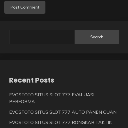
Search
Recent Posts
EVOSTOTO SITUS SLOT 777 EVALUASI
PERFORMA
EVOSTOTO SITUS SLOT 777 AUTO PANEN CUAN
EVOSTOTO SITUS SLOT 777 BONGKAR TAKTIK