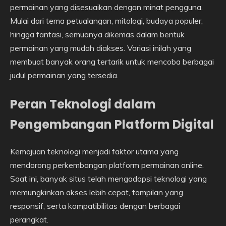
permainan yang disesuaikan dengan minat pengguna.
Mulai dari tema petualangan, mitologi, budaya populer,
hingga fantasi, semuanya dikemas dalam bentuk
permainan yang mudah diakses. Variasi inilah yang
membuat banyak orang tertarik untuk mencoba berbagai
judul permainan yang tersedia.
Peran Teknologi dalam
Pengembangan Platform Digital
Kemajuan teknologi menjadi faktor utama yang
mendorong perkembangan platform permainan online.
Saat ini, banyak situs telah mengadopsi teknologi yang
memungkinkan akses lebih cepat, tampilan yang
responsif, serta kompatibilitas dengan berbagai
perangkat.