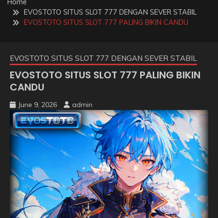
Home
EVOSTOTO SITUS SLOT 777 DENGAN SEVER STABIL
EVOSTOTO SITUS SLOT 777 PALING BIKIN CANDU
EVOSTOTO SITUS SLOT 777 DENGAN SEVER STABIL
EVOSTOTO SITUS SLOT 777 PALING BIKIN
CANDU
June 9, 2026
admin