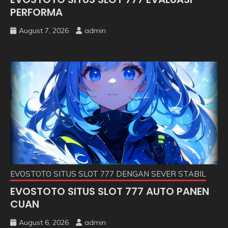
PERFORMA
August 7, 2026
admin
EVOSTOTO SITUS SLOT 777 DENGAN SEVER STABIL
EVOSTOTO SITUS SLOT 777 AUTO PANEN
CUAN
August 6, 2026
admin