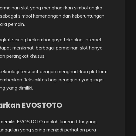
 permainan slot yang menghadirkan simbol angka
 sebagai simbol kemenangan dan keberuntungan
para pemain.
ingkat seiring berkembangnya teknologi internet
 dapat menikmati berbagai permainan slot hanya
an perangkat khusus.
nologi tersebut dengan menghadirkan platform
emberikan fleksibilitas bagi pengguna yang ingin
g yang dimiliki.
warkan EVOSTOTO
memilih EVOSTOTO adalah karena fitur yang
nggulan yang sering menjadi perhatian para