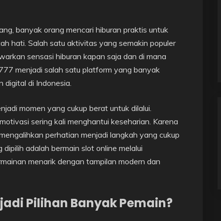
rang, banyak orang mencari hiburan praktis untuk
ah hati. Salah satu aktivitas yang semakin populer
warkan sensasi hiburan kapan saja dan di mana
 777 menjadi salah satu platform yang banyak
digital di Indonesia.
jadi momen yang cukup berat untuk dilalui.
motivasi sering kali menghantui keseharian. Karena
u mengalihkan perhatian menjadi langkah yang cukup
 dipilih adalah bermain slot online melalui
ainan menarik dengan tampilan modern dan
di Pilihan Banyak Pemain?