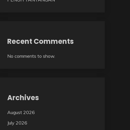
Recent Comments
No comments to show.
Archives
August 2026
July 2026