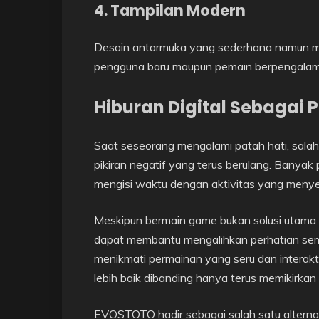
4. Tampilan Modern
Desain antarmuka yang sederhana namun mo
pengguna baru maupun pemain berpengalam
Hiburan Digital Sebagai P
Saat seseorang mengalami patah hati, salah
pikiran negatif yang terus berulang. Banya
mengisi waktu dengan aktivitas yang menye
Meskipun bermain game bukan solusi utama u
dapat membantu mengalihkan perhatian seme
menikmati permainan yang seru dan interak
lebih baik dibanding hanya terus memikirkan
EVOSTOTO hadir sebagai salah satu alternati