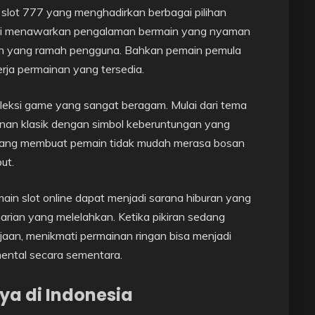
slot 777 yang menghadirkan berbagai pilihan
m ini menawarkan pengalaman bermain yang nyaman
lan yang ramah pengguna. Bahkan pemain pemula
ja permainan yang tersedia.
leksi game yang sangat beragam. Mulai dari tema
ainan klasik dengan simbol keberuntungan yang
lah yang membuat pemain tidak mudah merasa bosan
ut.
 slot online dapat menjadi sarana hiburan yang
arian yang melelahkan. Ketika pikiran sedang
aan, menikmati permainan ringan bisa menjadi
mental secara sementara.
ya di Indonesia