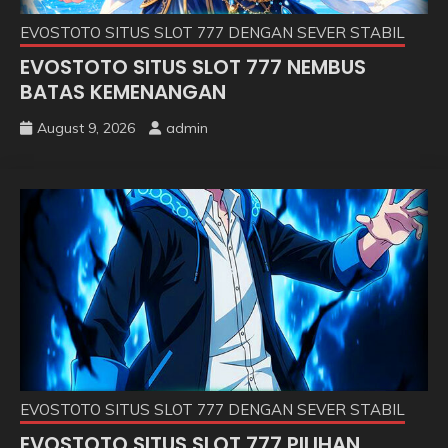
EVOSTOTO SITUS SLOT 777 DENGAN SEVER STABIL
EVOSTOTO SITUS SLOT 777 NEMBUS
BATAS KEMENANGAN
August 9, 2026
admin
EVOSTOTO SITUS SLOT 777 DENGAN SEVER STABIL
EVOSTOTO SITUS SLOT 777 PILIHAN