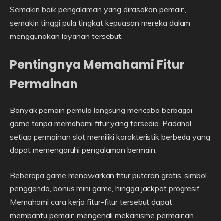
Semakin baik pengalaman yang dirasakan pemain,
semakin tinggi pula tingkat kepuasan mereka dalam
menggunakan layanan tersebut.
Pentingnya Memahami Fitur
Permainan
Banyak pemain pemula langsung mencoba berbagai
game tanpa memahami fitur yang tersedia. Padahal,
setiap permainan slot memiliki karakteristik berbeda yang
dapat memengaruhi pengalaman bermain.
Beberapa game menawarkan fitur putaran gratis, simbol
pengganda, bonus mini game, hingga jackpot progresif.
Memahami cara kerja fitur-fitur tersebut dapat
membantu pemain mengenali mekanisme permainan