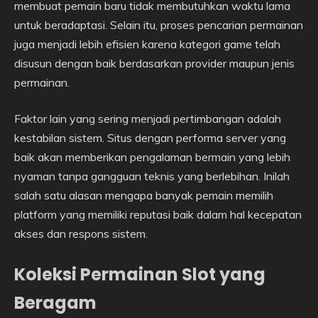
membuat pemain baru tidak membutuhkan waktu lama
untuk beradaptasi. Selain itu, proses pencarian permainan
juga menjadi lebih efisien karena kategori game telah
disusun dengan baik berdasarkan provider maupun jenis
permainan.
Faktor lain yang sering menjadi pertimbangan adalah
kestabilan sistem. Situs dengan performa server yang
baik akan memberikan pengalaman bermain yang lebih
nyaman tanpa gangguan teknis yang berlebihan. Inilah
salah satu alasan mengapa banyak pemain memilih
platform yang memiliki reputasi baik dalam hal kecepatan
akses dan respons sistem.
Koleksi Permainan Slot yang
Beragam