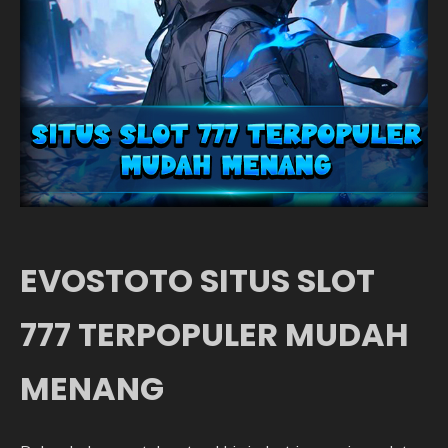
EVOSTOTO SITUS SLOT
777 TERPOPULER MUDAH
MENANG