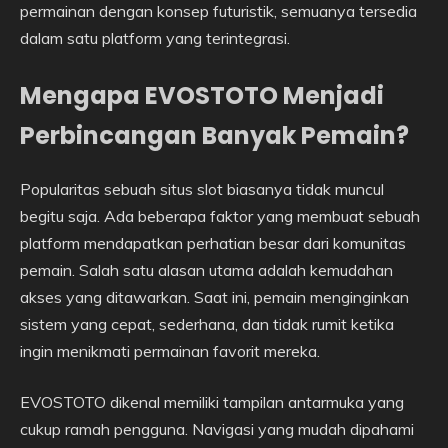
permainan dengan konsep futuristik, semuanya tersedia
dalam satu platform yang terintegrasi.
Mengapa EVOSTOTO Menjadi
Perbincangan Banyak Pemain?
Popularitas sebuah situs slot biasanya tidak muncul
begitu saja. Ada beberapa faktor yang membuat sebuah
platform mendapatkan perhatian besar dari komunitas
pemain. Salah satu alasan utama adalah kemudahan
akses yang ditawarkan. Saat ini, pemain menginginkan
sistem yang cepat, sederhana, dan tidak rumit ketika
ingin menikmati permainan favorit mereka.
EVOSTOTO dikenal memiliki tampilan antarmuka yang
cukup ramah pengguna. Navigasi yang mudah dipahami