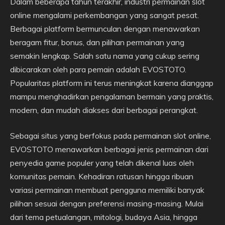
Dalam beberapa tahun terakhir, industri permainan slot
online mengalami perkembangan yang sangat pesat.
Berbagai platform bermunculan dengan menawarkan
beragam fitur, bonus, dan pilihan permainan yang
semakin lengkap. Salah satu nama yang cukup sering
dibicarakan oleh para pemain adalah EVOSTOTO.
Popularitas platform ini terus meningkat karena dianggap
mampu menghadirkan pengalaman bermain yang praktis,
modern, dan mudah diakses dari berbagai perangkat.
Sebagai situs yang berfokus pada permainan slot online,
EVOSTOTO menawarkan berbagai jenis permainan dari
penyedia game populer yang telah dikenal luas oleh
komunitas pemain. Kehadiran ratusan hingga ribuan
variasi permainan membuat pengguna memiliki banyak
pilihan sesuai dengan preferensi masing-masing. Mulai
dari tema petualangan, mitologi, budaya Asia, hingga