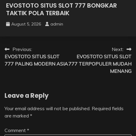
EVOSTOTO SITUS SLOT 777 BONGKAR
TAKTIK POLA TERBAIK
August 5, 2026
admin
Post
Previous:
Next:
EVOSTOTO SITUS SLOT
EVOSTOTO SITUS SLOT
navigation
777 PALING MODERN ASIA
777 TERPOPULER MUDAH
MENANG
Leave a Reply
Your email address will not be published.
Required fields
are marked
*
Comment
*