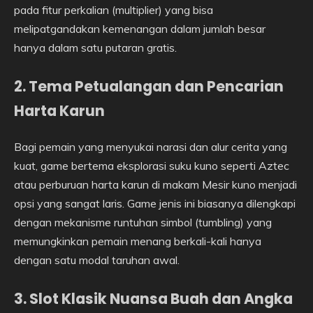
pada fitur perkalian (multiplier) yang bisa
melipatgandakan kemenangan dalam jumlah besar
hanya dalam satu putaran gratis.
2. Tema Petualangan dan Pencarian
Harta Karun
Bagi pemain yang menyukai narasi dan alur cerita yang
kuat, game bertema eksplorasi suku kuno seperti Aztec
atau perburuan harta karun di makam Mesir kuno menjadi
opsi yang sangat laris. Game jenis ini biasanya dilengkapi
dengan mekanisme runtuhan simbol (tumbling) yang
memungkinkan pemain menang berkali-kali hanya
dengan satu modal taruhan awal.
3. Slot Klasik Nuansa Buah dan Angka