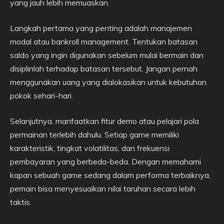
yang jauh lebih memuaskan.
Langkah pertama yang penting adalah manajemen
modal atau bankroll management. Tentukan batasan
saldo yang ingin digunakan sebelum mulai bermain dan
disiplinlah terhadap batasan tersebut. Jangan pernah
menggunakan uang yang dialokasikan untuk kebutuhan
pokok sehari-hari.
Selanjutnya, manfaatkan fitur demo atau pelajari pola
permainan terlebih dahulu. Setiap game memiliki
karakteristik, tingkat volatilitas, dan frekuensi
pembayaran yang berbeda-beda. Dengan memahami
kapan sebuah game sedang dalam performa terbaiknya,
pemain bisa menyesuaikan nilai taruhan secara lebih
taktis.