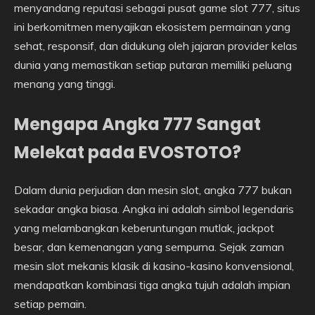
menyandang reputasi sebagai pusat game slot 777, situs
ini berkomitmen menyajikan ekosistem permainan yang
sehat, responsif, dan didukung oleh jajaran provider kelas
dunia yang memastikan setiap putaran memiliki peluang
menang yang tinggi.
Mengapa Angka 777 Sangat
Melekat pada EVOSTOTO?
Dalam dunia perjudian dan mesin slot, angka 777 bukan
sekadar angka biasa. Angka ini adalah simbol legendaris
yang melambangkan keberuntungan mutlak, jackpot
besar, dan kemenangan yang sempurna. Sejak zaman
mesin slot mekanis klasik di kasino-kasino konvensional,
mendapatkan kombinasi tiga angka tujuh adalah impian
setiap pemain.