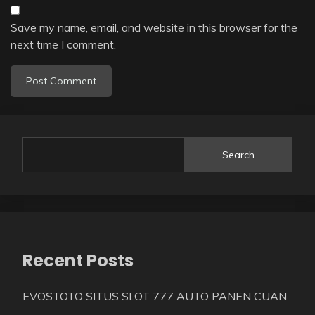
Save my name, email, and website in this browser for the
next time I comment.
Search
Recent Posts
EVOSTOTO SITUS SLOT 777 AUTO PANEN CUAN