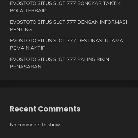
EVOSTOTO SITUS SLOT 777 BONGKAR TAKTIK
POLA TERBAIK
EVOSTOTO SITUS SLOT 777 DENGAN INFORMASI
PENTING
EVOSTOTO SITUS SLOT 777 DESTINASI UTAMA
PEMAIN AKTIF
EVOSTOTO SITUS SLOT 777 PALING BIKIN
PENASARAN
Recent Comments
No comments to show.