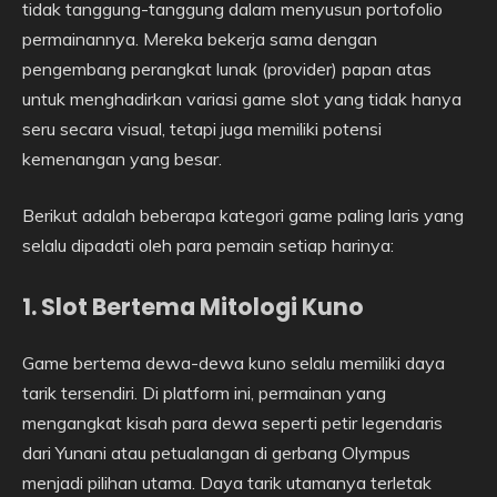
tidak tanggung-tanggung dalam menyusun portofolio
permainannya. Mereka bekerja sama dengan
pengembang perangkat lunak (provider) papan atas
untuk menghadirkan variasi game slot yang tidak hanya
seru secara visual, tetapi juga memiliki potensi
kemenangan yang besar.
Berikut adalah beberapa kategori game paling laris yang
selalu dipadati oleh para pemain setiap harinya:
1. Slot Bertema Mitologi Kuno
Game bertema dewa-dewa kuno selalu memiliki daya
tarik tersendiri. Di platform ini, permainan yang
mengangkat kisah para dewa seperti petir legendaris
dari Yunani atau petualangan di gerbang Olympus
menjadi pilihan utama. Daya tarik utamanya terletak