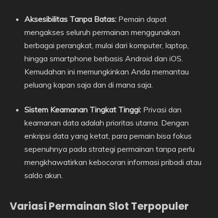
Aksesibilitas Tanpa Batas:
Pemain dapat
mengakses seluruh permainan menggunakan
berbagai perangkat, mulai dari komputer, laptop,
hingga smartphone berbasis Android dan iOS.
Kemudahan ini memungkinkan Anda memantau
peluang kapan saja dan di mana saja.
Sistem Keamanan Tingkat Tinggi:
Privasi dan
keamanan data adalah prioritas utama. Dengan
enkripsi data yang ketat, para pemain bisa fokus
sepenuhnya pada strategi permainan tanpa perlu
mengkhawatirkan kebocoran informasi pribadi atau
saldo akun.
Variasi Permainan Slot Terpopuler