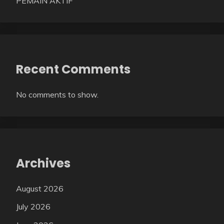
PEMAIN AKTIF
Recent Comments
No comments to show.
Archives
August 2026
July 2026