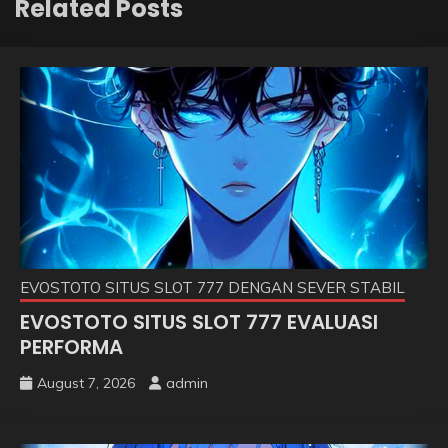
Related Posts
EVOSTOTO SITUS SLOT 777 DENGAN SEVER STABIL
EVOSTOTO SITUS SLOT 777 EVALUASI
PERFORMA
August 7, 2026
admin