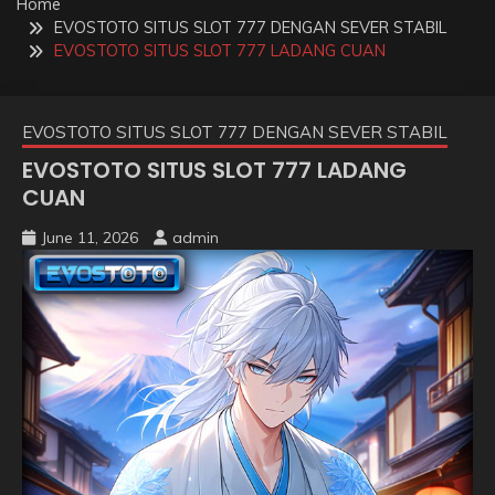
Home
EVOSTOTO SITUS SLOT 777 DENGAN SEVER STABIL
EVOSTOTO SITUS SLOT 777 LADANG CUAN
EVOSTOTO SITUS SLOT 777 DENGAN SEVER STABIL
EVOSTOTO SITUS SLOT 777 LADANG
CUAN
June 11, 2026
admin