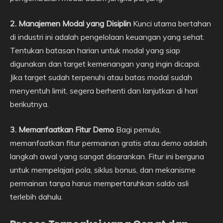
2. Manajemen Modal yang Disiplin
Kunci utama bertahan
di industri ini adalah pengelolaan keuangan yang sehat.
Tentukan batasan harian untuk modal yang siap
digunakan dan target kemenangan yang ingin dicapai.
Jika target sudah terpenuhi atau batas modal sudah
menyentuh limit, segera berhenti dan lanjutkan di hari
berikutnya.
3. Memanfaatkan Fitur Demo
Bagi pemula,
memanfaatkan fitur permainan gratis atau demo adalah
langkah awal yang sangat disarankan. Fitur ini berguna
untuk mempelajari pola, siklus bonus, dan mekanisme
permainan tanpa harus mempertaruhkan saldo asli
terlebih dahulu.