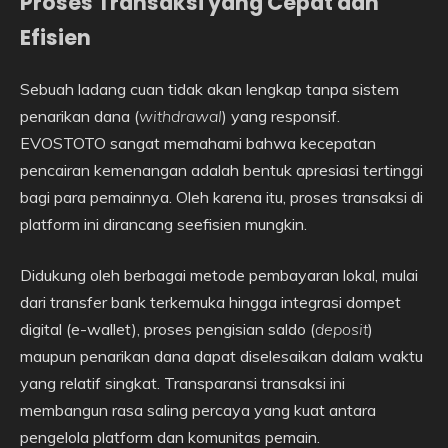
Proses Transaksi yang Cepat dan
Efisien
Sebuah ladang cuan tidak akan lengkap tanpa sistem
penarikan dana (
withdrawal
) yang responsif.
EVOSTOTO sangat memahami bahwa kecepatan
pencairan kemenangan adalah bentuk apresiasi tertinggi
bagi para pemainnya. Oleh karena itu, proses transaksi di
platform ini dirancang seefisien mungkin.
Didukung oleh berbagai metode pembayaran lokal, mulai
dari transfer bank terkemuka hingga integrasi dompet
digital (e-wallet), proses pengisian saldo (
deposit
)
maupun penarikan dana dapat diselesaikan dalam waktu
yang relatif singkat. Transparansi transaksi ini
membangun rasa saling percaya yang kuat antara
pengelola platform dan komunitas pemain.