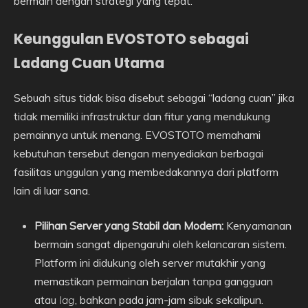
bermain dengan strategi yang tepat.
Keunggulan EVOSTOTO sebagai
Ladang Cuan Utama
Sebuah situs tidak bisa disebut sebagai “ladang cuan” jika
tidak memiliki infrastruktur dan fitur yang mendukung
pemainnya untuk menang. EVOSTOTO memahami
kebutuhan tersebut dengan menyediakan berbagai
fasilitas unggulan yang membedakannya dari platform
lain di luar sana.
Pilihan Server yang Stabil dan Modern:
Kenyamanan
bermain sangat dipengaruhi oleh kelancaran sistem.
Platform ini didukung oleh server mutakhir yang
memastikan permainan berjalan tanpa gangguan
atau
lag
, bahkan pada jam-jam sibuk sekalipun.