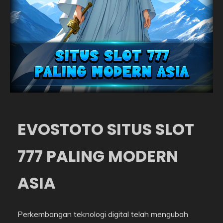
EVOSTOTO SITUS SLOT
777 PALING MODERN
ASIA
Perkembangan teknologi digital telah mengubah