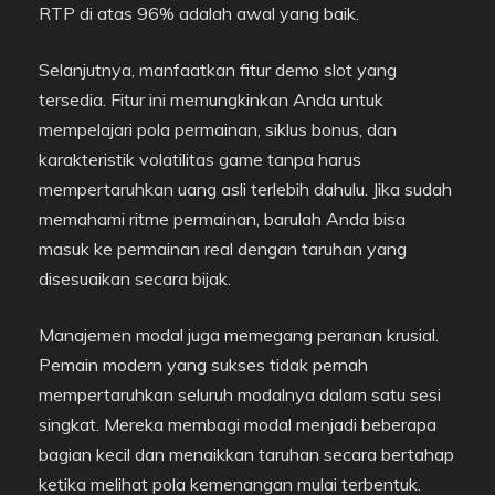
RTP di atas 96% adalah awal yang baik.
Selanjutnya, manfaatkan fitur demo slot yang
tersedia. Fitur ini memungkinkan Anda untuk
mempelajari pola permainan, siklus bonus, dan
karakteristik volatilitas game tanpa harus
mempertaruhkan uang asli terlebih dahulu. Jika sudah
memahami ritme permainan, barulah Anda bisa
masuk ke permainan real dengan taruhan yang
disesuaikan secara bijak.
Manajemen modal juga memegang peranan krusial.
Pemain modern yang sukses tidak pernah
mempertaruhkan seluruh modalnya dalam satu sesi
singkat. Mereka membagi modal menjadi beberapa
bagian kecil dan menaikkan taruhan secara bertahap
ketika melihat pola kemenangan mulai terbentuk.