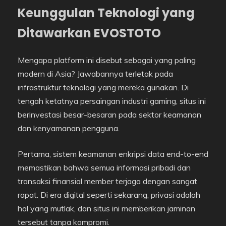
Keunggulan Teknologi yang
Ditawarkan EVOSTOTO
Mengapa platform ini disebut sebagai yang paling
modern di Asia? Jawabannya terletak pada
infrastruktur teknologi yang mereka gunakan. Di
tengah ketatnya persaingan industri gaming, situs ini
berinvestasi besar-besaran pada sektor keamanan
dan kenyamanan pengguna.
Pertama, sistem keamanan enkripsi data end-to-end
memastikan bahwa semua informasi pribadi dan
transaksi finansial member terjaga dengan sangat
rapat. Di era digital seperti sekarang, privasi adalah
hal yang mutlak, dan situs ini memberikan jaminan
tersebut tanpa kompromi.