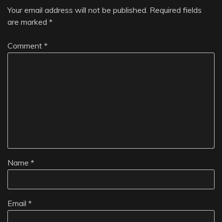
Your email address will not be published.
Required fields
are marked
*
Comment
*
Name
*
Email
*