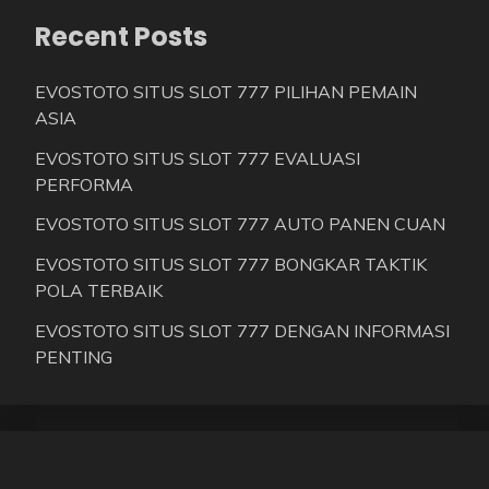
Recent Posts
EVOSTOTO SITUS SLOT 777 PILIHAN PEMAIN
ASIA
EVOSTOTO SITUS SLOT 777 EVALUASI
PERFORMA
EVOSTOTO SITUS SLOT 777 AUTO PANEN CUAN
EVOSTOTO SITUS SLOT 777 BONGKAR TAKTIK
POLA TERBAIK
EVOSTOTO SITUS SLOT 777 DENGAN INFORMASI
PENTING