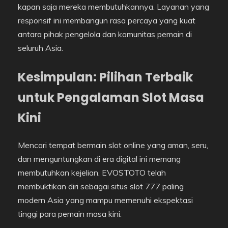
kapan saja mereka membutuhkannya. Layanan yang
responsif ini membangun rasa percaya yang kuat
antara pihak pengelola dan komunitas pemain di
seluruh Asia.
Kesimpulan: Pilihan Terbaik
untuk Pengalaman Slot Masa
Kini
Mencari tempat bermain slot online yang aman, seru,
dan menguntungkan di era digital ini memang
membutuhkan kejelian. EVOSTOTO telah
membuktikan diri sebagai situs slot 777 paling
modern Asia yang mampu memenuhi ekspektasi
tinggi para pemain masa kini.