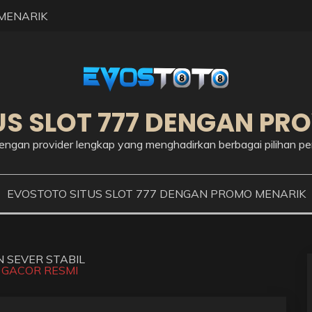
MENARIK
S SLOT 777 DENGAN PR
an provider lengkap yang menghadirkan berbagai pilihan perm
EVOSTOTO SITUS SLOT 777 DENGAN PROMO MENARIK
 SEVER STABIL
 GACOR RESMI