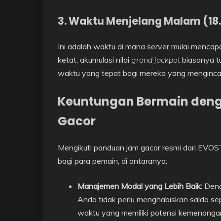
3. Waktu Menjelang Malam (18.
Ini adalah waktu di mana server mulai mencap
ketat, akumulasi nilai
grand jackpot
biasanya t
waktu yang tepat bagi mereka yang mengincar
Keuntungan Bermain den
Gacor
Mengikuti panduan jam gacor resmi dari EVO
bagi para pemain, di antaranya:
Manajemen Modal yang Lebih Baik:
Deng
Anda tidak perlu menghabiskan saldo sep
waktu yang memiliki potensi kemenangan 