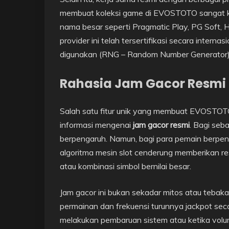
membuat koleksi game di EVOSTOTO sangat k
nama besar seperti Pragmatic Play, PG Soft, 
provider ini telah tersertifikasi secara inter
digunakan (RNG – Random Number Generator) b
Rahasia Jam Gacor Resm
Salah satu fitur unik yang membuat EVOSTOTO
informasi mengenai
jam gacor resmi
. Bagi seb
berpengaruh. Namun, bagi para pemain berpe
algoritma mesin slot cenderung memberikan re
atau kombinasi simbol bernilai besar.
Jam gacor ini bukan sekadar mitos atau tebak
permainan dan frekuensi turunnya jackpot sec
melakukan pembaruan sistem atau ketika volum