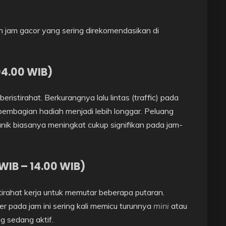
 jam gacor yang sering direkomendasikan di
 04.00 WIB)
ristirahat. Berkurangnya lalu lintas (traffic) pada
 pembagian hadiah menjadi lebih longgar. Peluang
nik biasanya meningkat cukup signifikan pada jam-
 WIB – 14.00 WIB)
rahat kerja untuk memutar beberapa putaran.
r pada jam ini sering kali memicu turunnya
mini
atau
 sedang aktif.