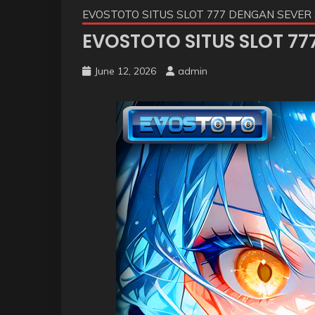
EVOSTOTO SITUS SLOT 777 DENGAN SEVER
EVOSTOTO SITUS SLOT 7
June 12, 2026
admin