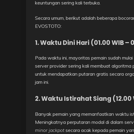
keuntungan sering kali terbuka.
Secara umum, berikut adalah beberapa bocoran
EVOSTOTO:
1. Waktu Dini Hari (01.00 WIB –
Pada waktu ini, mayoritas pemain sudah mulai be
server provider sering kali membuat algoritma
untuk mendapatkan putaran gratis secara orga
jam ini.
2. Waktu Istirahat Siang (12.00
Banyak pemain yang memanfaatkan waktu isti
Meningkatnya perputaran modal di dalam serve
minor jackpot
secara acak kepada pemain yang