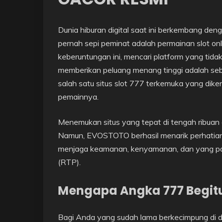
Dunia hiburan digital saat ini berkembang den
pernah sepi peminat adalah permainan slot o
keberuntungan ini, mencari platform yang tid
memberikan peluang menang tinggi adalah seb
salah satu situs slot 777 terkemuka yang dik
pemainnya.
Menemukan situs yang tepat di tengah ribuan op
Namun, EVOSTOTO berhasil menarik perhatian
menjaga keamanan, kenyamanan, dan yang pal
(RTP).
Mengapa Angka 777 Begitu
Bagi Anda yang sudah lama berkecimpung di d