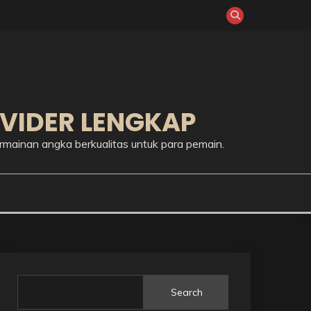
OVIDER LENGKAP
ainan angka berkualitas untuk para pemain.
Search